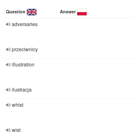
Question
Answer
adversaries
przeciwnicy
illustration
ilustracja
whist
wist