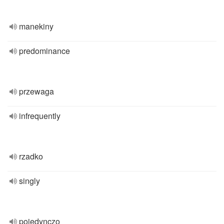
manekiny
predominance
przewaga
infrequently
rzadko
singly
pojedynczo