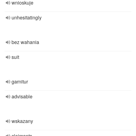
wnioskuje
unhesitatingly
bez wahania
suit
garnitur
advisable
wskazany
claimants