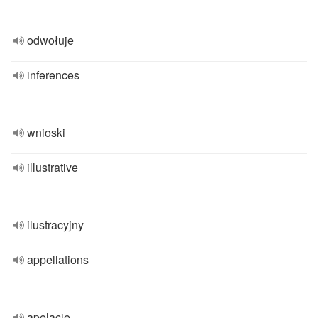
odwołuje
inferences
wnioski
illustrative
ilustracyjny
appellations
apelacje