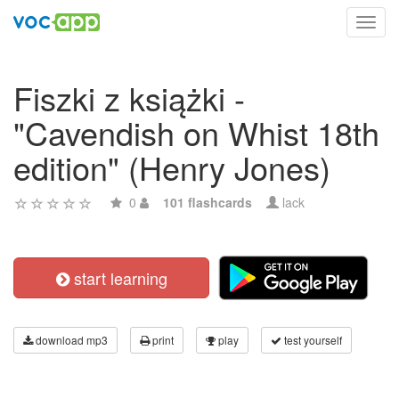
Toggl
navig
Fiszki z książki -
"Cavendish on Whist 18th
edition" (Henry Jones)
0
101 flashcards
lack
start learning
download mp3
print
play
test yourself