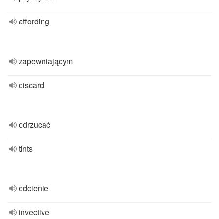
affording
zapewniającym
discard
odrzucać
tints
odcienie
invective