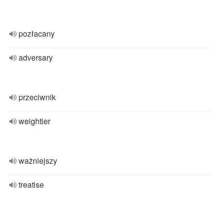
pozłacany
adversary
przeciwnik
weightier
ważniejszy
treatise