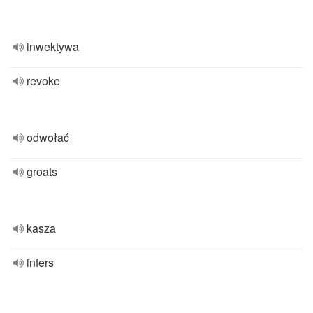
inwektywa
revoke
odwołać
groats
kasza
infers