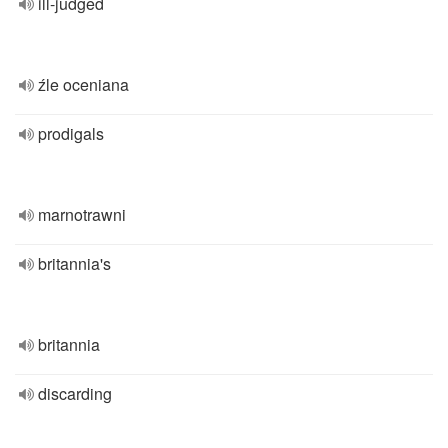
ill-judged
źle oceniana
prodigals
marnotrawni
britannia's
britannia
discarding