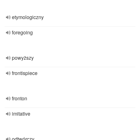
etymologiczny
foregoing
powyższy
frontispiece
fronton
imitative
odtwórczy