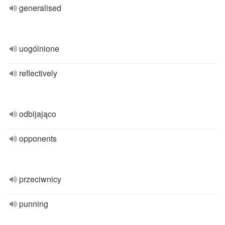
generalised
uogólnione
reflectively
odbijająco
opponents
przeciwnicy
punning