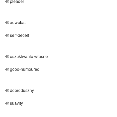
pleader
adwokat
self-deceit
oszukiwanie własne
good-humoured
dobroduszny
suavity