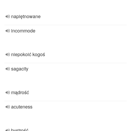
napiętnowane
incommode
niepokoić kogoś
sagacity
mądrość
acuteness
bystrość