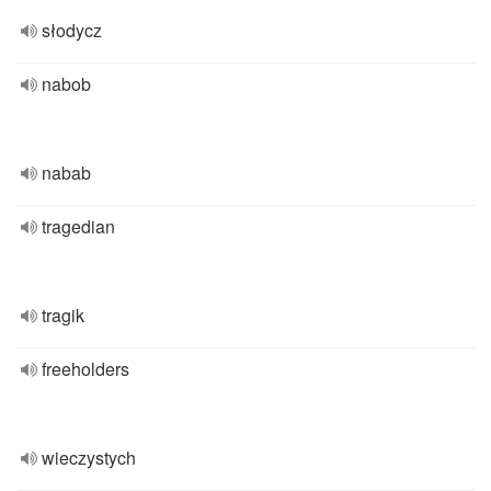
słodycz
nabob
nabab
tragedian
tragik
freeholders
wieczystych