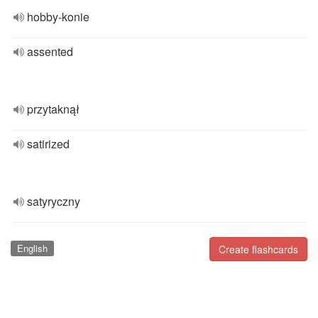
hobby-konie
assented
przytaknął
satirized
satyryczny
English
Create flashcards