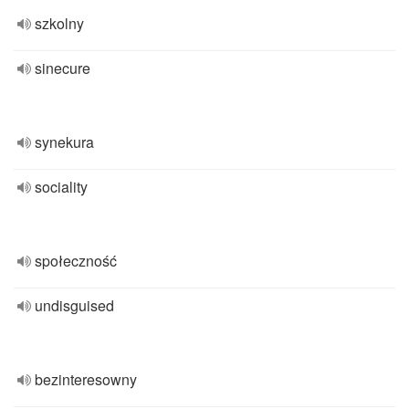
szkolny
sinecure
synekura
sociality
społeczność
undisguised
bezinteresowny