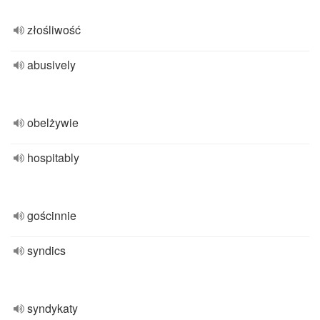
złośliwość
abusively
obelżywie
hospitably
gościnnie
syndics
syndykaty