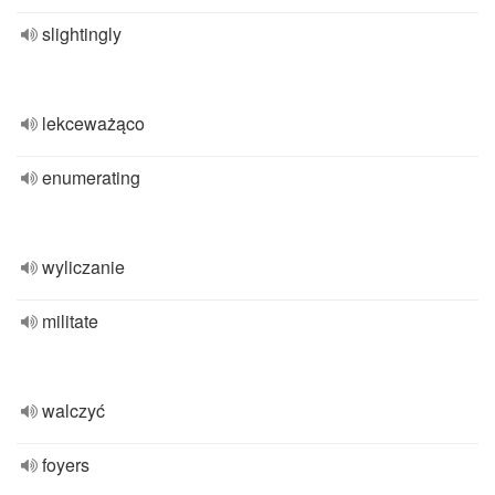
slightingly
lekceważąco
enumerating
wyliczanie
militate
walczyć
foyers