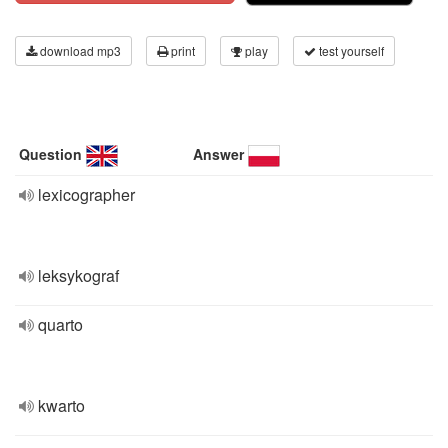
download mp3
print
play
test yourself
Question
Answer
lexicographer
leksykograf
quarto
kwarto