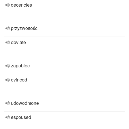
decencies
przyzwoitości
obviate
zapobiec
evinced
udowodnione
espoused