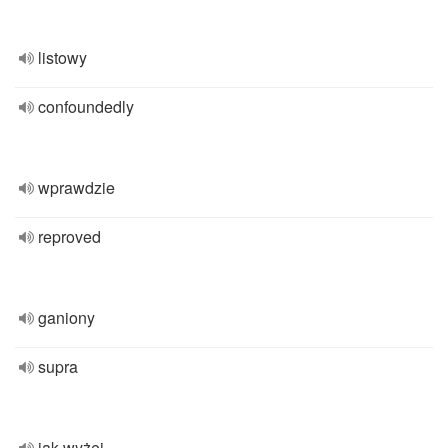
listowy
confoundedly
wprawdzie
reproved
ganiony
supra
jak wyżej