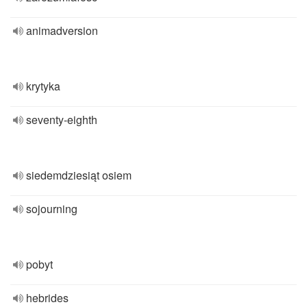
animadversion
krytyka
seventy-eighth
siedemdziesiąt osiem
sojourning
pobyt
hebrides