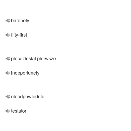
baronety
fifty-first
pięćdziesiąt pierwsze
inopportunely
nieodpowiednio
testator