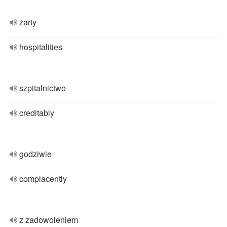
żarty
hospitalities
szpitalnictwo
creditably
godziwie
complacently
z zadowoleniem