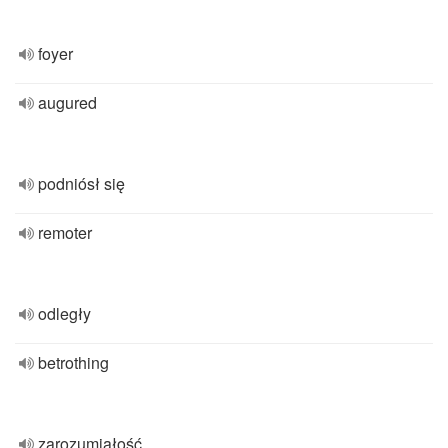
foyer
augured
podniósł się
remoter
odległy
betrothing
zarozumiałość