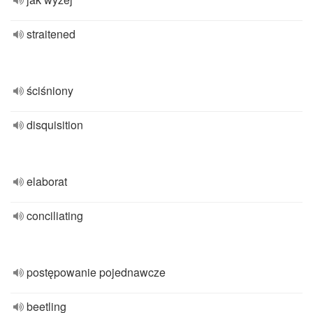
straitened
ściśniony
disquisition
elaborat
conciliating
postępowanie pojednawcze
beetling