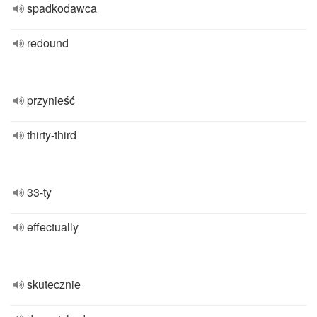
spadkodawca
redound
przynieść
thirty-third
33-ty
effectually
skutecznie