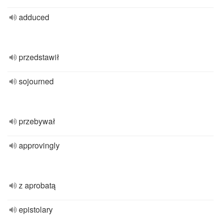
adduced
przedstawił
sojourned
przebywał
approvingly
z aprobatą
epistolary