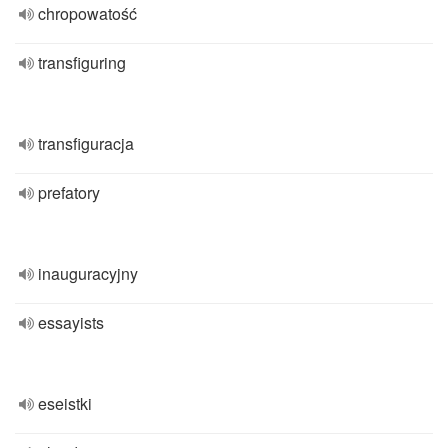
chropowatość
transfiguring
transfiguracja
prefatory
inauguracyjny
essayists
eseistki