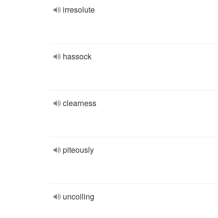
irresolute
hassock
clearness
piteously
uncoiling