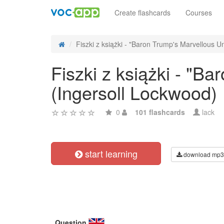
Create flashcards
Courses
Fiszki z książki - "Baron Trump's Marvellous Un
Fiszki z książki - "B
(Ingersoll Lockwood)
0
101 flashcards
lack
start learning
download mp3
Question