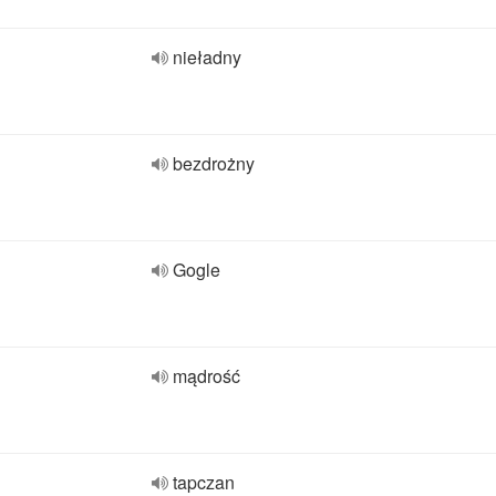
nieładny
bezdrożny
Gogle
mądrość
tapczan