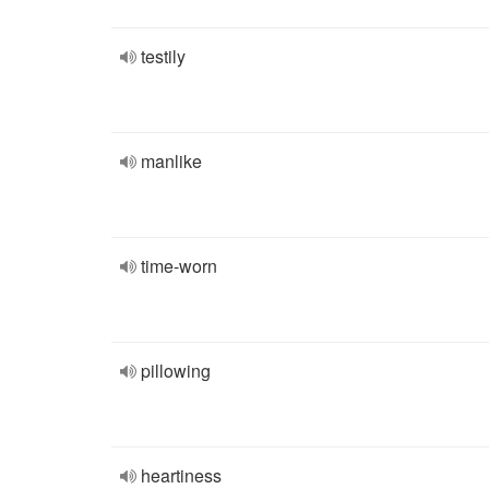
testily
manlike
time-worn
pillowing
heartiness