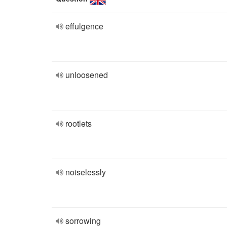
effulgence
unloosened
rootlets
noiselessly
sorrowing