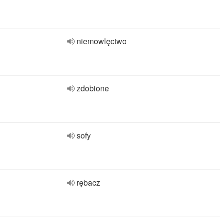
niemowlęctwo
zdobione
sofy
rębacz