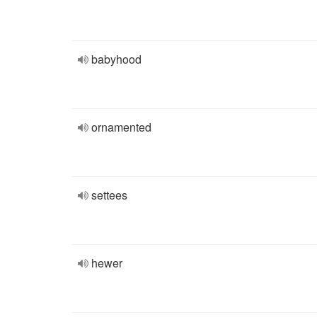
babyhood
ornamented
settees
hewer