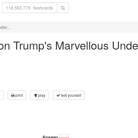
der...
aron Trump's Marvellous Und
print
play
test yourself
Answer