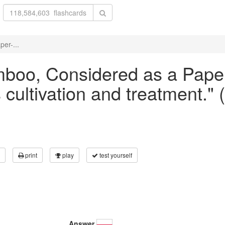
per-...
amboo, Considered as a Pape
 cultivation and treatment.
print
play
test yourself
Answer