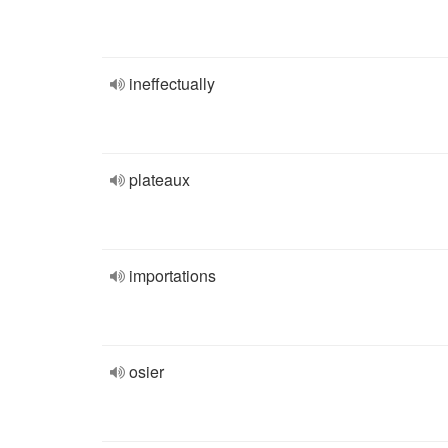
ineffectually
plateaux
importations
osier