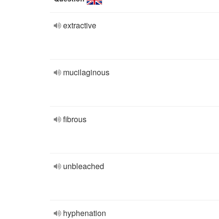
extractive
mucilaginous
fibrous
unbleached
hyphenation