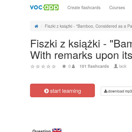
Create flashcards
Courses
Fiszki z książki - "Bamboo, Considered as a Pa
Fiszki z książki - "B
With remarks upon its
0
101 flashcards
lack
start learning
download mp3
Question