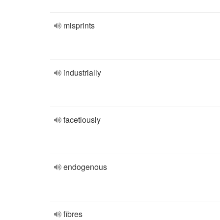
misprints
industrially
facetiously
endogenous
fibres