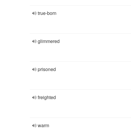
true-born
glimmered
prisoned
freighted
warm