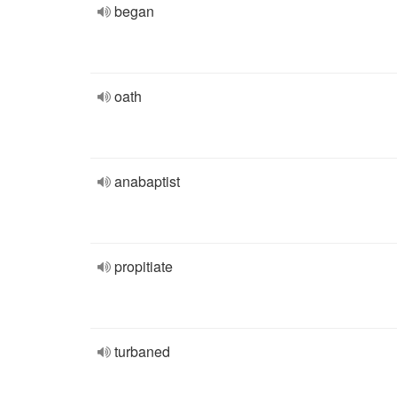
began
oath
anabaptist
propitiate
turbaned