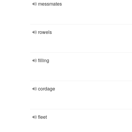
messmates
rowels
filling
cordage
fleet