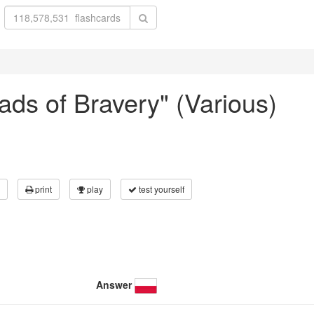
llads of Bravery" (Various)
print
play
test yourself
Answer