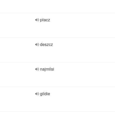
płacz
deszcz
najmilsi
gildie