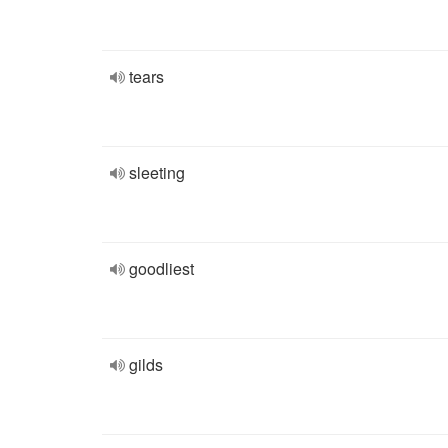
tears
sleeting
goodliest
gilds