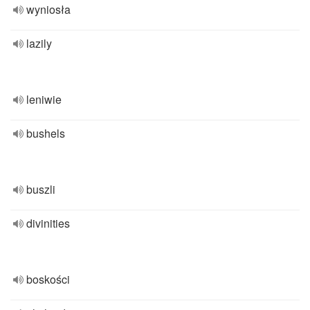
wyniosła
lazily
leniwie
bushels
buszli
divinities
boskości