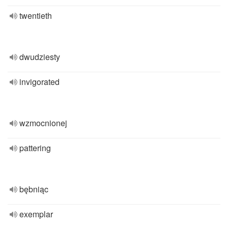
twentieth
dwudziesty
invigorated
wzmocnionej
pattering
bębniąc
exemplar