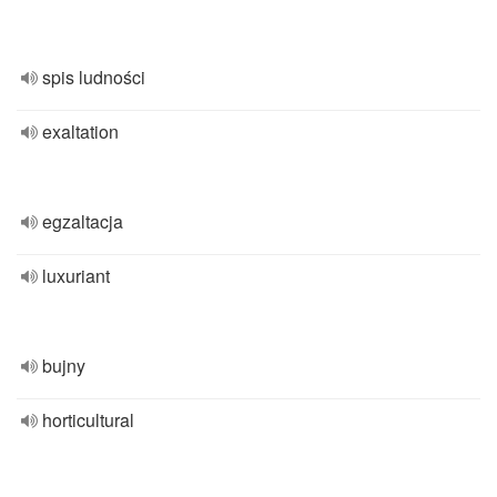
spis ludności
exaltation
egzaltacja
luxuriant
bujny
horticultural