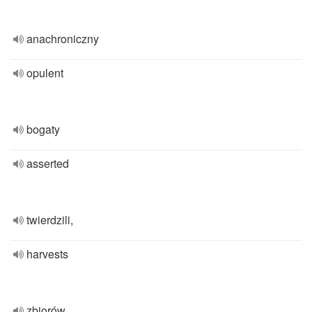
anachroniczny
opulent
bogaty
asserted
twierdzili,
harvests
zbiorów