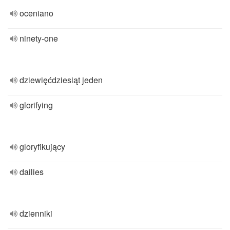
oceniano
ninety-one
dziewięćdziesiąt jeden
glorifying
gloryfikujący
dailies
dzienniki