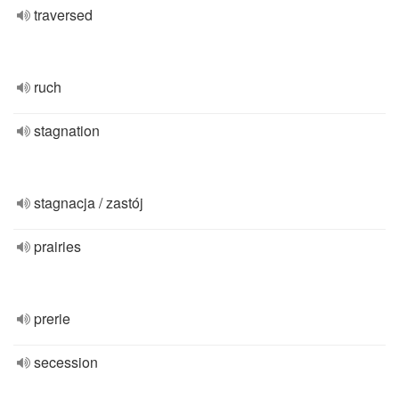
traversed
ruch
stagnation
stagnacja / zastój
prairies
prerie
secession