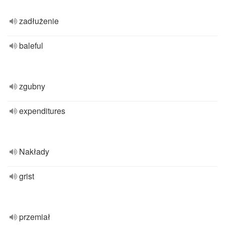
zadłużenie
baleful
zgubny
expenditures
Nakłady
grist
przemiał