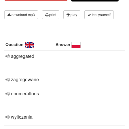
download mp3
print
play
test yourself
Question
Answer
aggregated
zagregowane
enumerations
wyliczenia