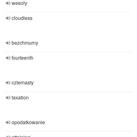
wesoły
cloudless
bezchmurny
fourteenth
czternasty
taxation
opodatkowanie