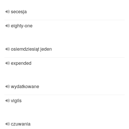
secesja
eighty-one
osiemdziesiąt jeden
expended
wydatkowane
vigils
czuwania