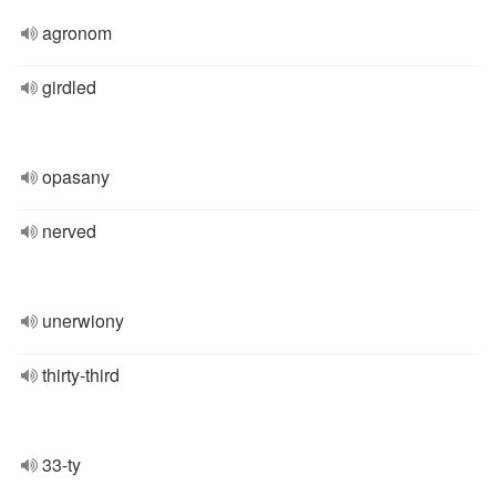
agronom
girdled
opasany
nerved
unerwiony
thirty-third
33-ty