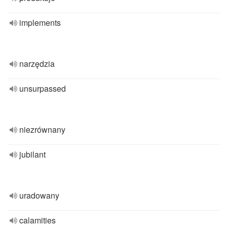
implements
narzędzia
unsurpassed
niezrównany
jubilant
uradowany
calamities