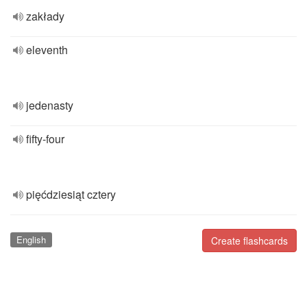
zakłady
eleventh
jedenasty
fifty-four
pięćdziesiąt cztery
English
Create flashcards