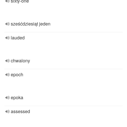
sixty-one
sześćdziesiąt jeden
lauded
chwalony
epoch
epoka
assessed