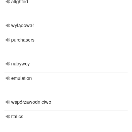
alighted
wylądował
purchasers
nabywcy
emulation
współzawodnictwo
italics