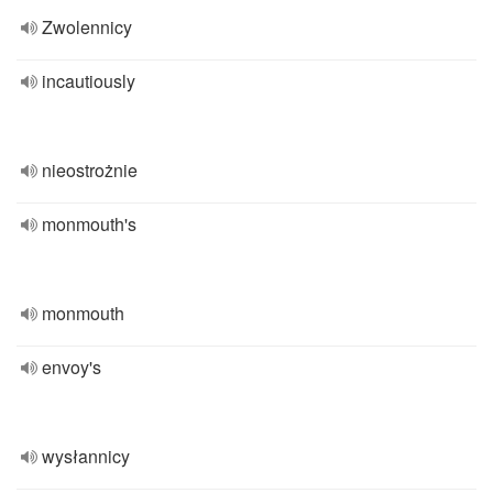
Zwolennicy
incautiously
nieostrożnie
monmouth's
monmouth
envoy's
wysłannicy