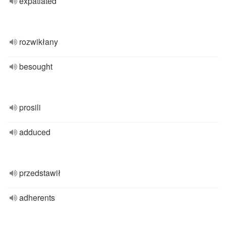
expatiated
rozwikłany
besought
prosili
adduced
przedstawił
adherents