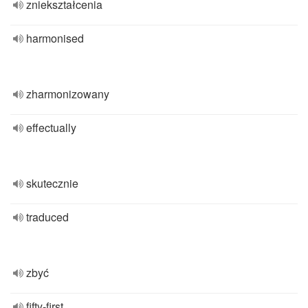
zniekształcenia
harmonised
zharmonizowany
effectually
skutecznie
traduced
zbyć
fifty-first