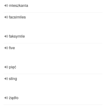
mieszkania
facsimiles
faksymile
five
pięć
sting
żądło