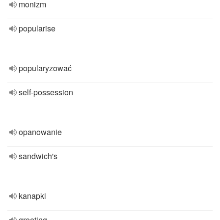
monizm
popularise
popularyzować
self-possession
opanowanie
sandwich's
kanapki
greeting