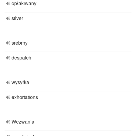
opłakiwany
silver
srebrny
despatch
wysyłka
exhortations
Wezwania