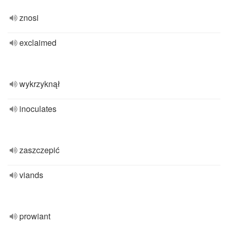
znosi
exclaimed
wykrzyknął
inoculates
zaszczepić
viands
prowiant