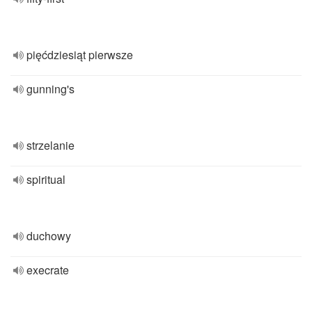
pięćdziesiąt pierwsze
gunning's
strzelanie
spiritual
duchowy
execrate