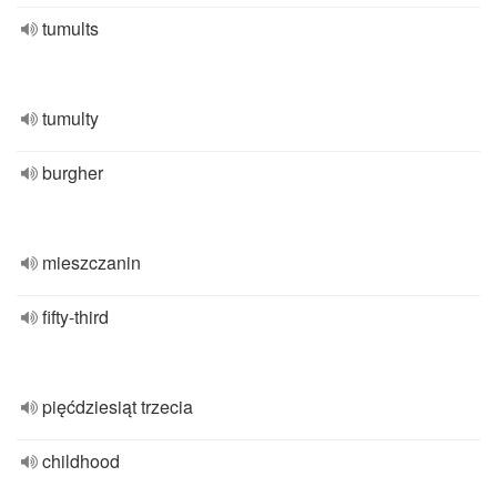
tumults
tumulty
burgher
mieszczanin
fifty-third
pięćdziesiąt trzecia
childhood