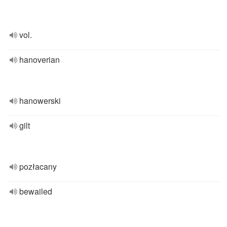
vol.
hanoverian
hanowerski
gilt
pozłacany
bewailed