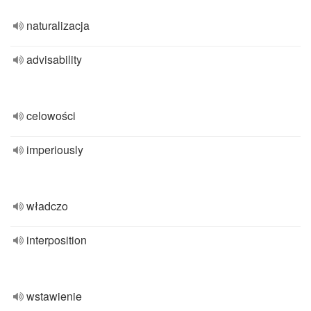
naturalizacja
advisability
celowości
imperiously
władczo
interposition
wstawienie