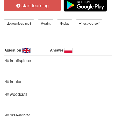
start learning
download mp3
print
play
test yourself
Question
Answer
frontispiece
fronton
woodcuts
drzeworyty