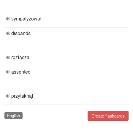
sympatyzował
disbands
rozłącza
assented
przytaknął
English
Create flashcards