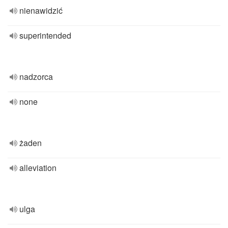
nienawidzić
superintended
nadzorca
none
żaden
alleviation
ulga