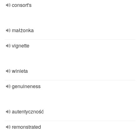
consort's
małżonka
vignette
winieta
genuineness
autentyczność
remonstrated