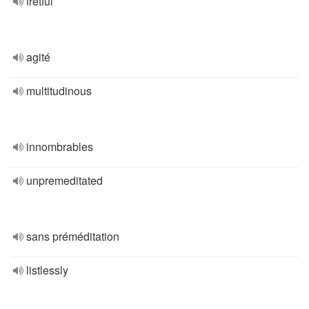
fretful
agité
multitudinous
innombrables
unpremeditated
sans préméditation
listlessly