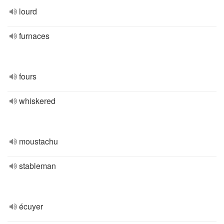
lourd
furnaces
fours
whiskered
moustachu
stableman
écuyer