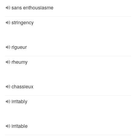
sans enthousiasme
stringency
rigueur
rheumy
chassieux
irritably
irritable