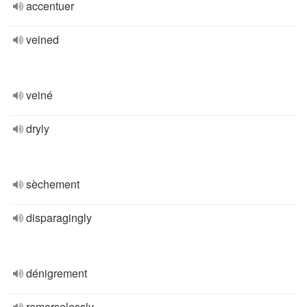
accentuer
veined
veiné
dryly
sèchement
disparagingly
dénigrement
remorselessly