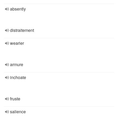
absently
distraitement
wearier
armure
inchoate
fruste
salience