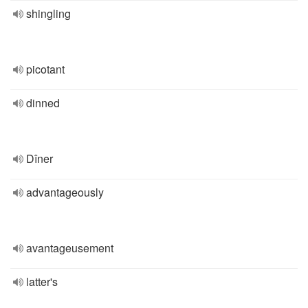
shingling
picotant
dinned
Dîner
advantageously
avantageusement
latter's