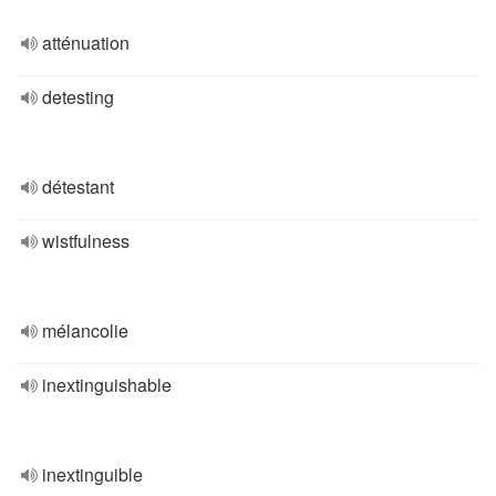
atténuation
detesting
détestant
wistfulness
mélancolie
inextinguishable
inextinguible