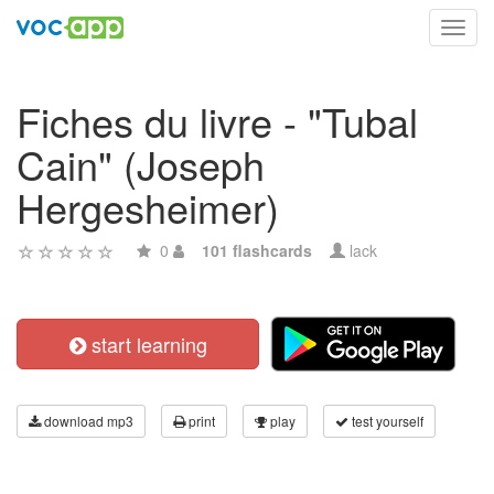
Toggl
navig
Fiches du livre - "Tubal
Cain" (Joseph
Hergesheimer)
0
101 flashcards
lack
start learning
download mp3
print
play
test yourself