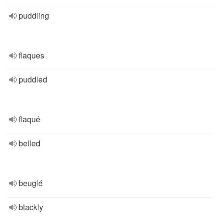
puddling
flaques
puddled
flaqué
belled
beuglé
blackly