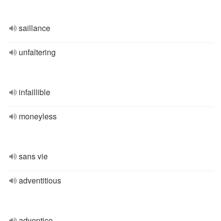
saillance
unfaltering
infaillible
moneyless
sans vie
adventitious
adventice