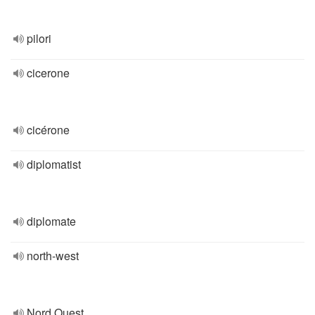
pilori
cicerone
cicérone
diplomatist
diplomate
north-west
Nord Ouest