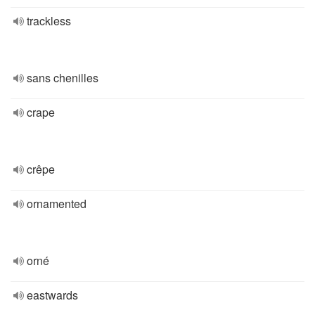
trackless
sans chenilles
crape
crêpe
ornamented
orné
eastwards