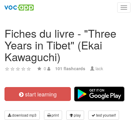
Toggl
navig
Fiches du livre - "Three
Years in Tibet" (Ekai
Kawaguchi)
0
101 flashcards
lack
start learning
download mp3
print
play
test yourself