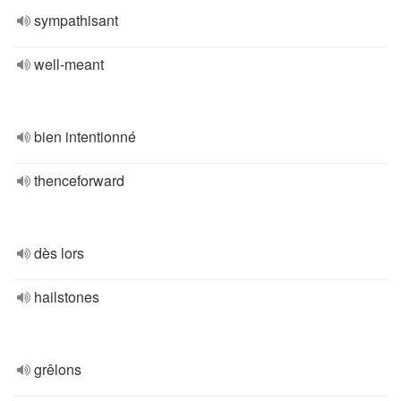
sympathisant
well-meant
bien intentionné
thenceforward
dès lors
hailstones
grêlons