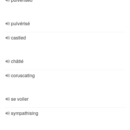
pulvérisé
castled
châtié
coruscating
se voiler
sympathising