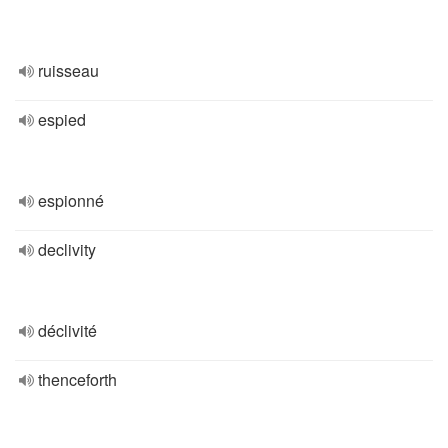
ruisseau
espied
espionné
declivity
déclivité
thenceforth