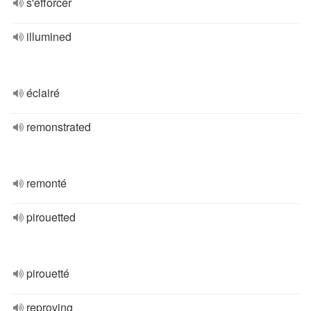
s'efforcer
illumined
éclairé
remonstrated
remonté
pirouetted
pirouetté
reproving