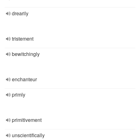
drearily
tristement
bewitchingly
enchanteur
primly
primitivement
unscientifically