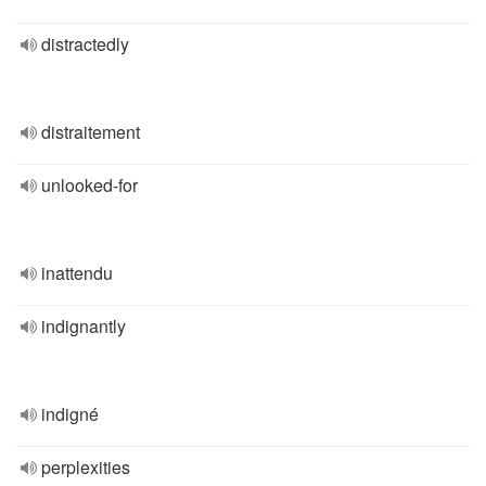
distractedly
distraitement
unlooked-for
inattendu
indignantly
indigné
perplexities