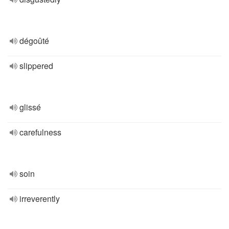
dégoûté
slippered
glissé
carefulness
soin
irreverently