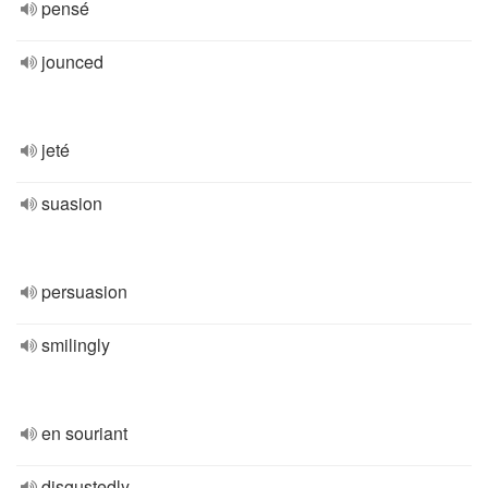
pensé
jounced
jeté
suasion
persuasion
smilingly
en souriant
disgustedly