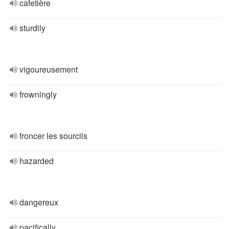
cafetière
sturdily
vigoureusement
frowningly
froncer les sourcils
hazarded
dangereux
pacifically