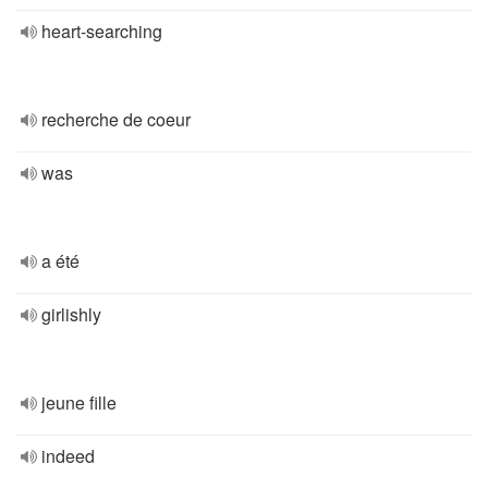
heart-searching
recherche de coeur
was
a été
girlishly
jeune fille
indeed