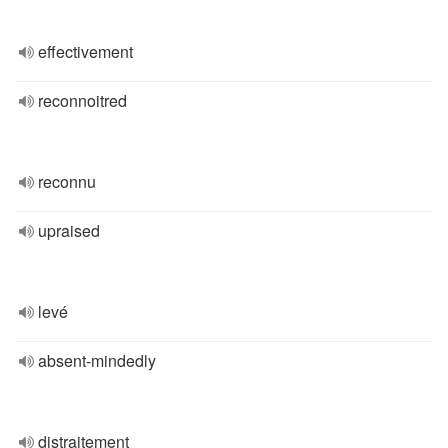
effectivement
reconnoitred
reconnu
upraised
levé
absent-mindedly
distraitement