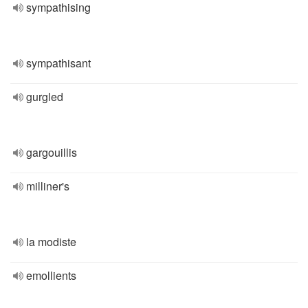
sympathising
sympathisant
gurgled
gargouillis
milliner's
la modiste
emollients