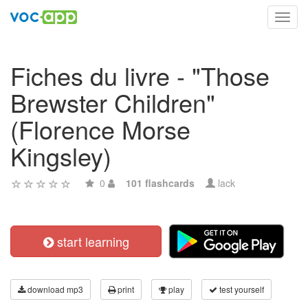
Toggl
navig
Fiches du livre - "Those
Brewster Children"
(Florence Morse
Kingsley)
0
101 flashcards
lack
start learning
download mp3
print
play
test yourself