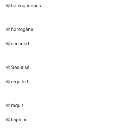
homogeneous
homogène
seceded
Sécurisé
requited
requit
impious