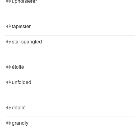
upholsterer
tapissier
star-spangled
étoilé
unfolded
déplié
grandly