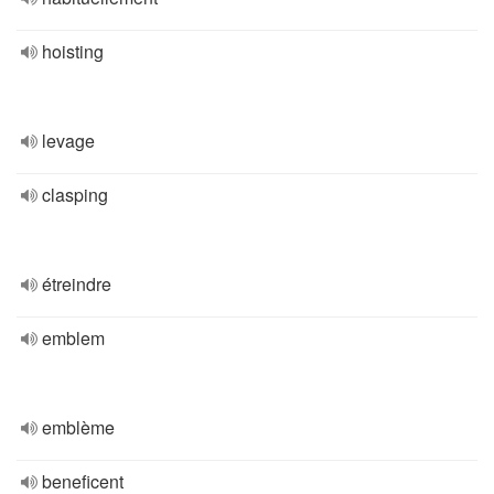
hoisting
levage
clasping
étreindre
emblem
emblème
beneficent