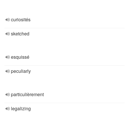
curiosités
sketched
esquissé
peculiarly
particulièrement
legalizing