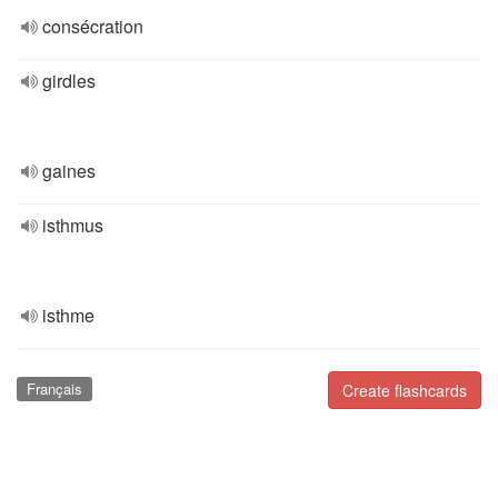
consécration
girdles
gaines
isthmus
isthme
Français
Create flashcards