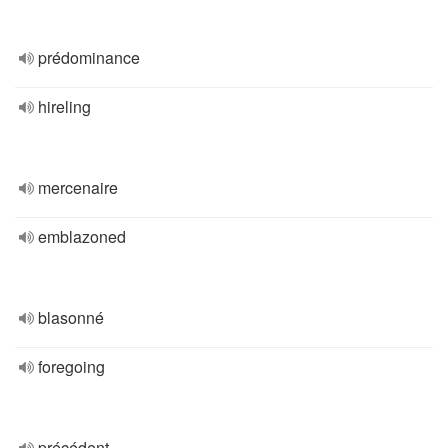
prédominance
hireling
mercenaire
emblazoned
blasonné
foregoing
précédent