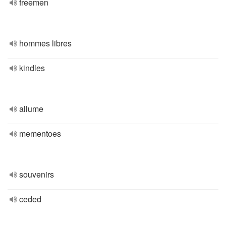
freemen
hommes libres
kindles
allume
mementoes
souvenirs
ceded