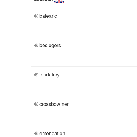
balearic
besiegers
feudatory
crossbowmen
emendation