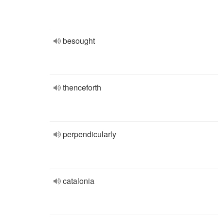
besought
thenceforth
perpendicularly
catalonia