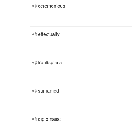
ceremonious
effectually
frontispiece
surnamed
diplomatist