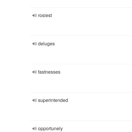
rosiest
deluges
fastnesses
superintended
opportunely