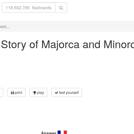
orc...
e Story of Majorca and Minor
print
play
test yourself
Answer