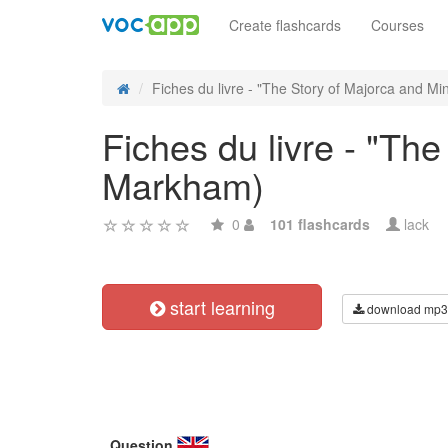
Create flashcards
Courses
Fiches du livre - "The Story of Majorca and Min
Fiches du livre - "Th
Markham)
0
101 flashcards
lack
start learning
download mp3
Question