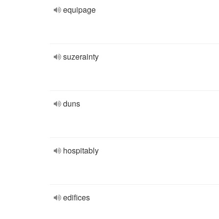
equipage
suzerainty
duns
hospitably
edifices