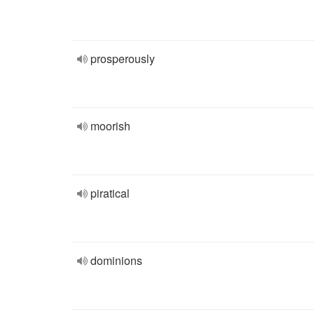
prosperously
moorish
piratical
dominions