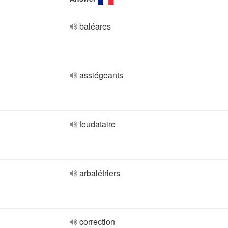
baléares
assiégeants
feudataire
arbalétriers
correction