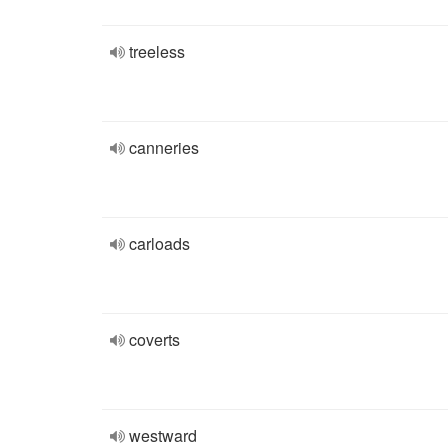
treeless
canneries
carloads
coverts
westward