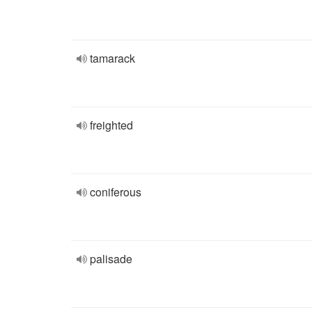
tamarack
freighted
coniferous
palisade