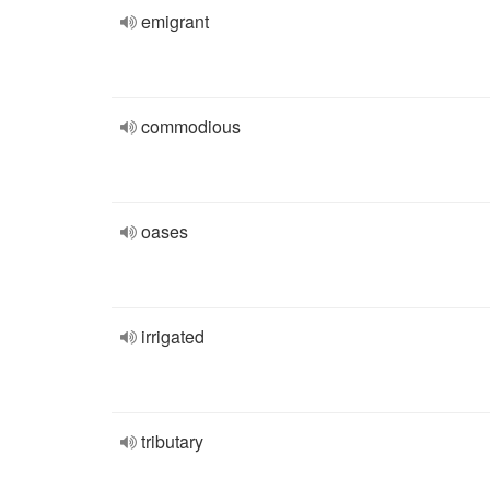
emigrant
commodious
oases
irrigated
tributary