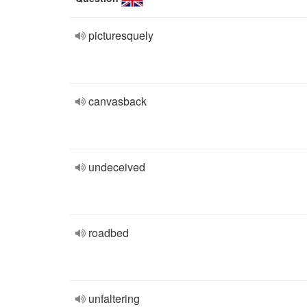
picturesquely
canvasback
undeceived
roadbed
unfaltering