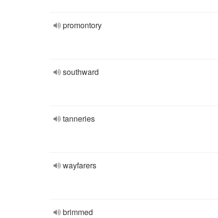
promontory
southward
tanneries
wayfarers
brimmed