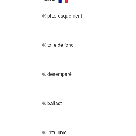
pittoresquement
toile de fond
désemparé
ballast
infaillible