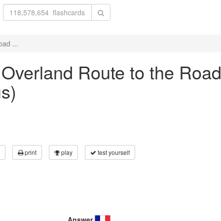
ad ...
e Overland Route to the Roa
s)
print
play
test yourself
Answer