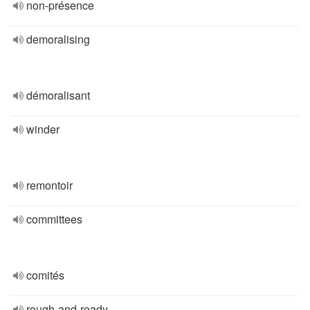
non-présence
demoralising
démoralisant
winder
remontoir
committees
comités
rough-and-ready