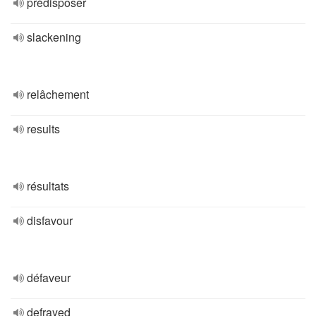
prédisposer
slackening
relâchement
results
résultats
disfavour
défaveur
defrayed