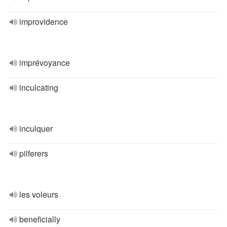
improvidence
imprévoyance
inculcating
inculquer
pilferers
les voleurs
beneficially