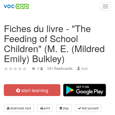
Toggl
navig
Fiches du livre - "The
Feeding of School
Children" (M. E. (Mildred
Emily) Bulkley)
0
101 flashcards
lack
start learning
download mp3
print
play
test yourself