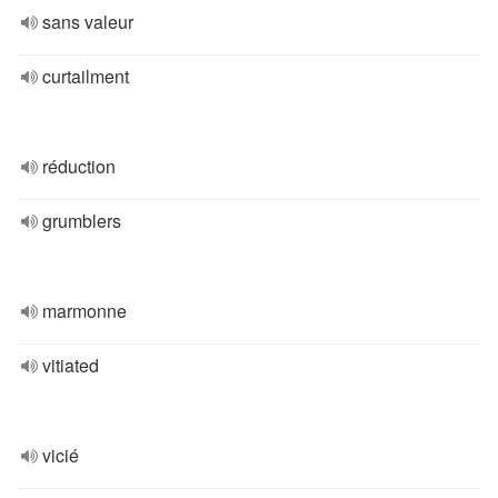
sans valeur
curtailment
réduction
grumblers
marmonne
vitiated
vicié