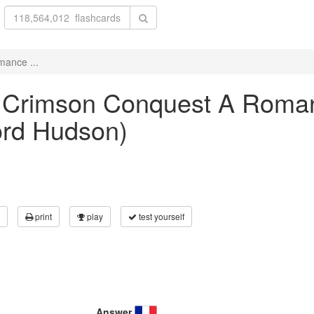
mance ...
he Crimson Conquest A Roman
ord Hudson)
print
play
test yourself
Answer