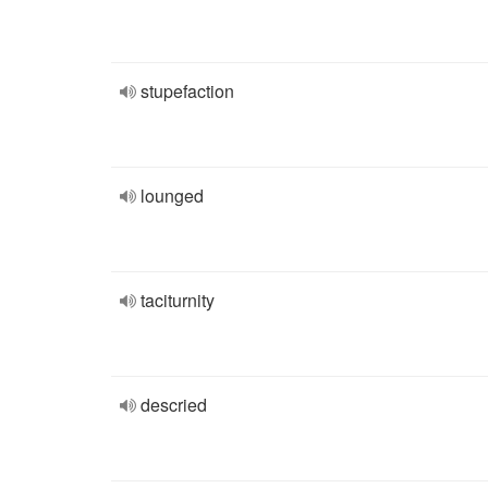
stupefaction
lounged
taciturnity
descried