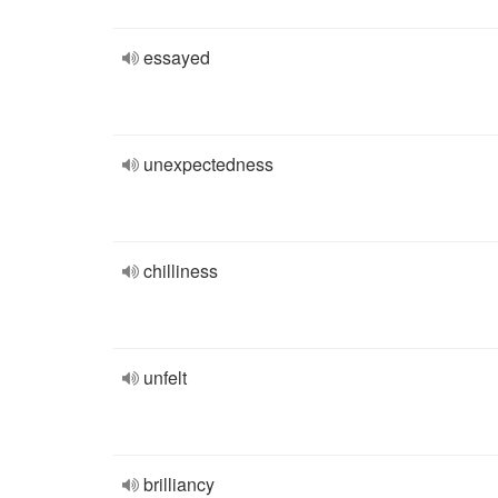
essayed
unexpectedness
chilliness
unfelt
brilliancy