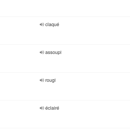
claqué
assoupi
rougi
éclairé