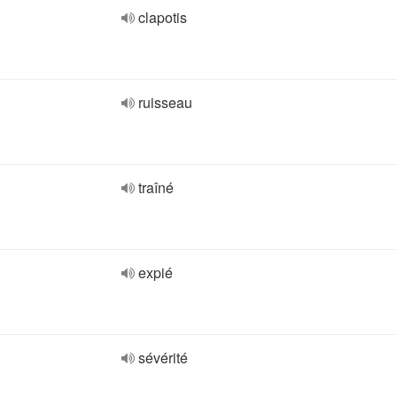
clapotis
ruisseau
traîné
expié
sévérité