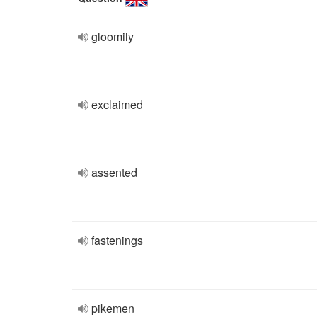
gloomily
exclaimed
assented
fastenings
pikemen