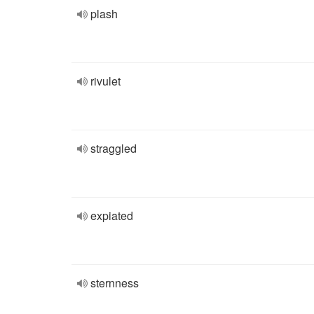
plash
rivulet
straggled
expiated
sternness