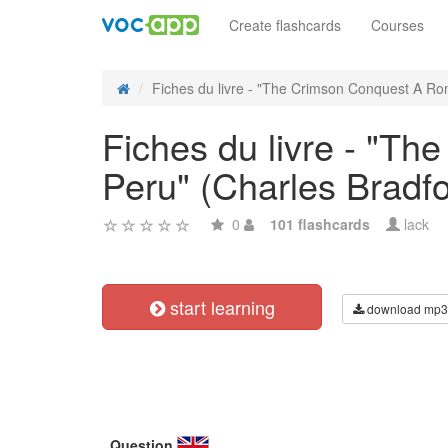
Create flashcards
Courses
Fiches du livre - "The Crimson Conquest A Ro
Fiches du livre - "T
Peru" (Charles Bradf
0
101 flashcards
lack
start learning
download mp3
Question