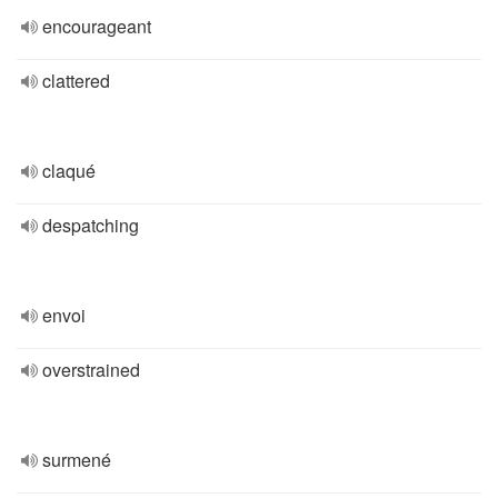
encourageant
clattered
claqué
despatching
envoi
overstrained
surmené