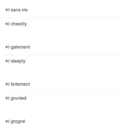
sans vie
cheerily
gaiement
steeply
fortement
grunted
grogné