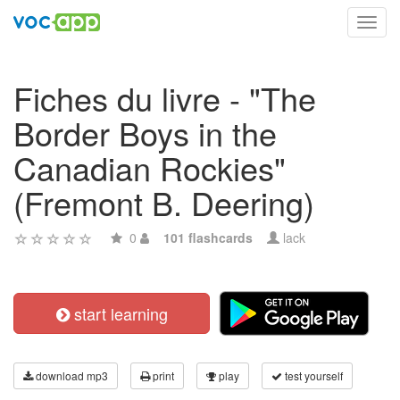
Toggl
navig
Fiches du livre - "The
Border Boys in the
Canadian Rockies"
(Fremont B. Deering)
0
101 flashcards
lack
start learning
download mp3
print
play
test yourself