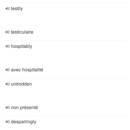
testily
testiculaire
hospitably
avec hospitalité
untrodden
non présenté
despairingly