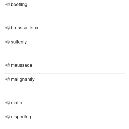
beetling
broussailleux
sullenly
maussade
malignantly
malin
disporting