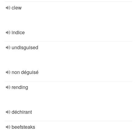
clew
indice
undisguised
non déguisé
rending
déchirant
beefsteaks