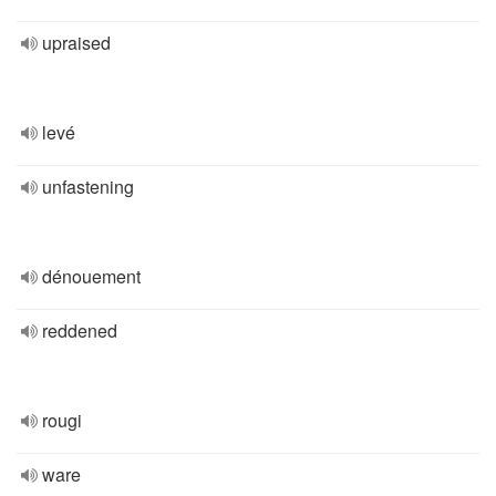
upraised
levé
unfastening
dénouement
reddened
rougi
ware