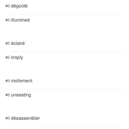
dégoûté
illumined
éclairé
limply
mollement
unseating
désassembler