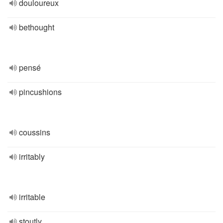
douloureux
bethought
pensé
pincushions
coussins
irritably
irritable
stoutly