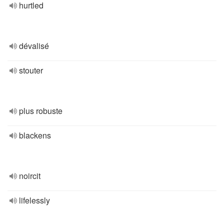
hurtled
dévalisé
stouter
plus robuste
blackens
noircit
lifelessly