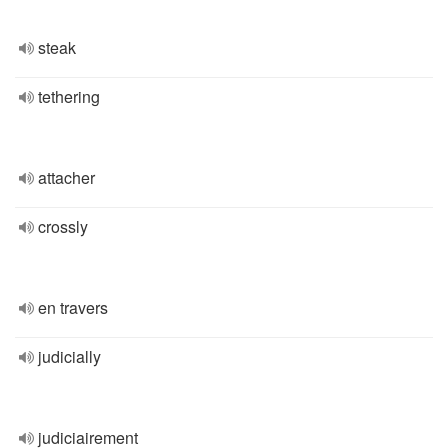
steak
tethering
attacher
crossly
en travers
judicially
judiciairement