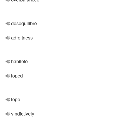
déséquilibré
adroitness
habileté
loped
lopé
vindictively