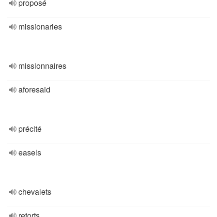
proposé
missionaries
missionnaires
aforesaid
précité
easels
chevalets
retorts