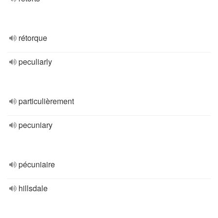
rétorque
peculiarly
particulièrement
pecuniary
pécuniaire
hillsdale