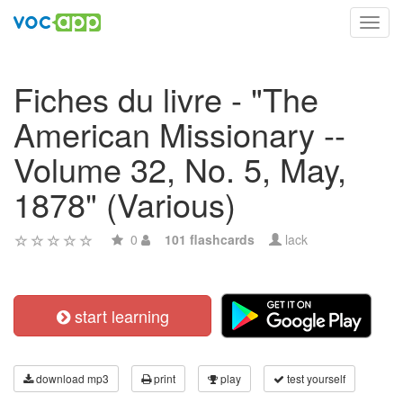
Toggl
navig
Fiches du livre - "The
American Missionary --
Volume 32, No. 5, May,
1878" (Various)
0
101 flashcards
lack
start learning
download mp3
print
play
test yourself