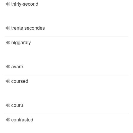
thirty-second
trente secondes
niggardly
avare
coursed
couru
contrasted