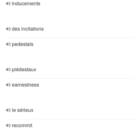
inducements
des incitations
pedestals
piédestaux
earnestness
le sérieux
recommit