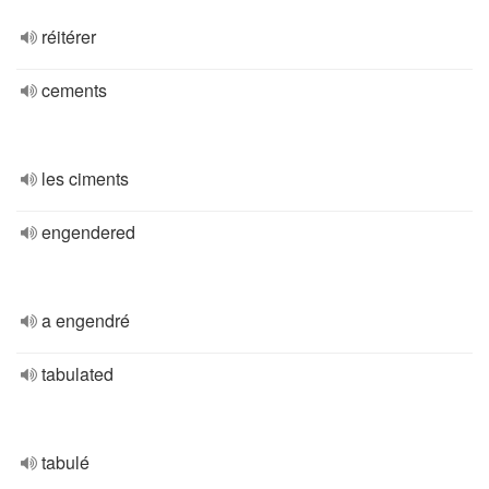
réitérer
cements
les ciments
engendered
a engendré
tabulated
tabulé