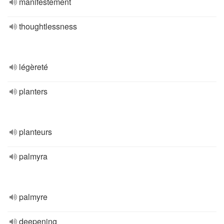
manifestement
thoughtlessness
légèreté
planters
planteurs
palmyra
palmyre
deepening