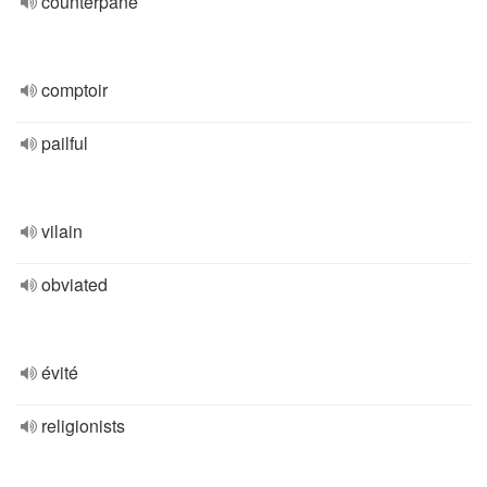
counterpane
comptoir
pailful
vilain
obviated
évité
religionists