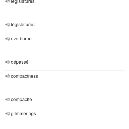
legislatures
législatures
overborne
dépassé
compactness
compacité
glimmerings