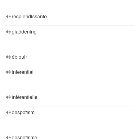
resplendissante
gladdening
éblouir
inferential
inférentielle
despotism
despotisme