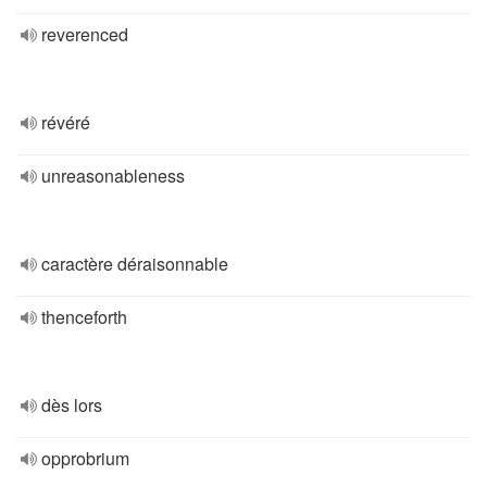
reverenced
révéré
unreasonableness
caractère déraisonnable
thenceforth
dès lors
opprobrium