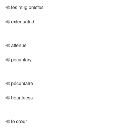
les religionistes
extenuated
atténué
pecuniary
pécuniaire
heartiness
le cœur