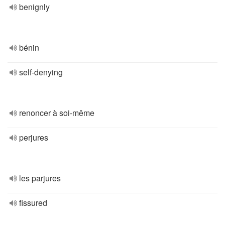
benignly
bénin
self-denying
renoncer à soi-même
perjures
les parjures
fissured