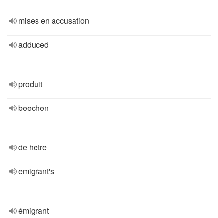
mises en accusation
adduced
produit
beechen
de hêtre
emigrant's
émigrant