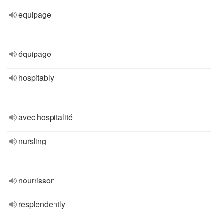
equipage
équipage
hospitably
avec hospitalité
nursling
nourrisson
resplendently