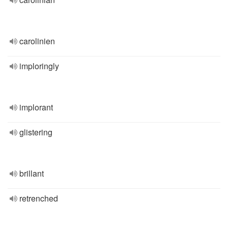
carolinien
imploringly
implorant
glistering
brillant
retrenched