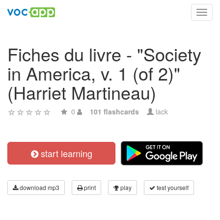
Toggl
navig
Fiches du livre - "Society
in America, v. 1 (of 2)"
(Harriet Martineau)
0
101 flashcards
lack
start learning
download mp3
print
play
test yourself