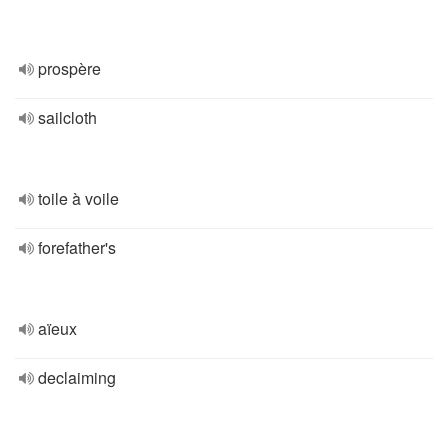
prospère
sailcloth
toile à voile
forefather's
aïeux
declaiming