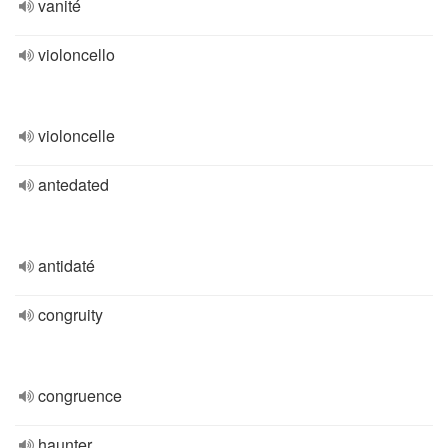
vanité
violoncello
violoncelle
antedated
antidaté
congruity
congruence
haunter