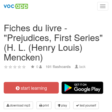
Toggl
navig
Fiches du livre -
"Prejudices, First Series"
(H. L. (Henry Louis)
Mencken)
0
101 flashcards
lack
start learning
download mp3
print
play
test yourself