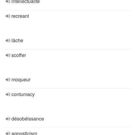
intellectualité
recreant
lâche
scoffer
moqueur
contumacy
désobéissance
agnosticism