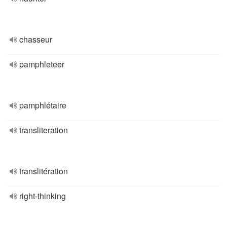
chasseur
pamphleteer
pamphlétaire
transliteration
translitération
right-thinking