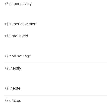
superlatively
superlativement
unrelieved
non soulagé
ineptly
inepte
crazes