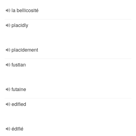
la bellicosité
placidly
placidement
fustian
futaine
edified
édifié