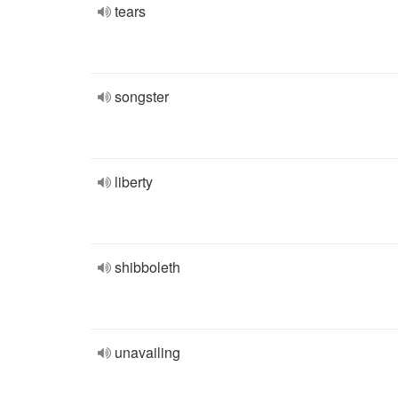
tears
songster
liberty
shibboleth
unavailing