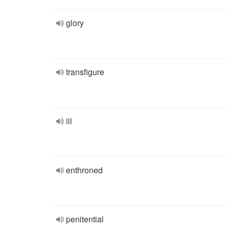
glory
transfigure
ill
enthroned
penitential