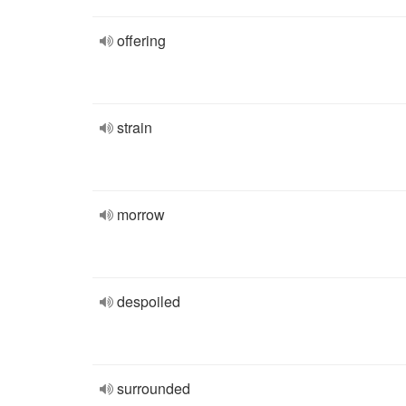
offering
strain
morrow
despoiled
surrounded