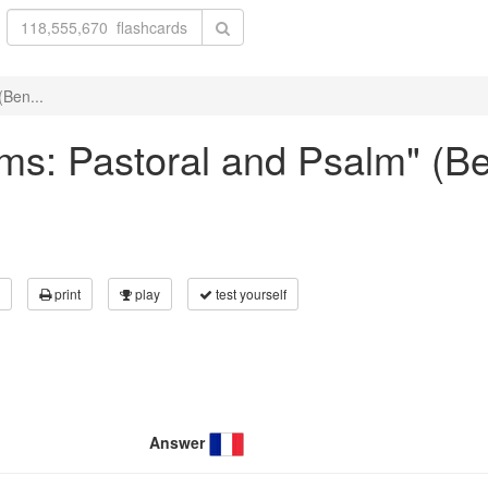
(Ben...
oems: Pastoral and Psalm" (
print
play
test yourself
Answer