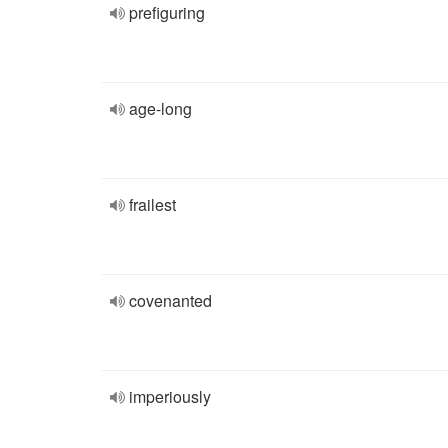
prefiguring
age-long
frailest
covenanted
imperiously