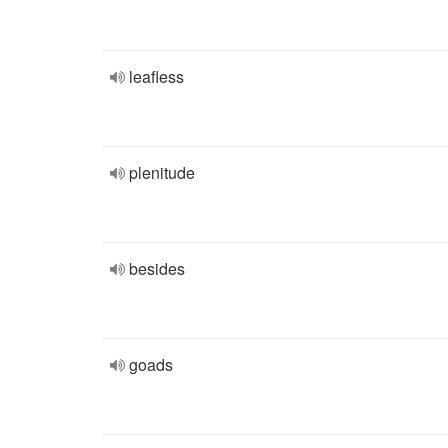
leafless
plenitude
besides
goads