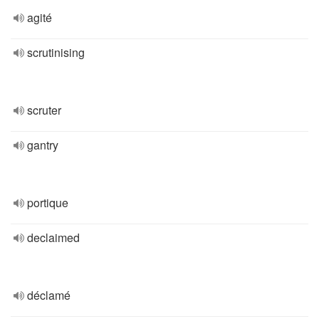
agité
scrutinising
scruter
gantry
portique
declaimed
déclamé