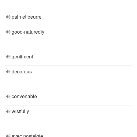
pain et beurre
good-naturedly
gentiment
decorous
convenable
wistfully
avec nostalgie