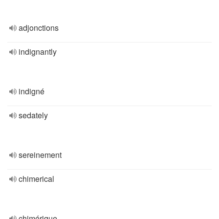
adjonctions
indignantly
indigné
sedately
sereinement
chimerical
chimérique