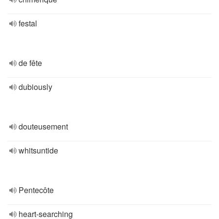
festal
de fête
dubiously
douteusement
whitsuntide
Pentecôte
heart-searching