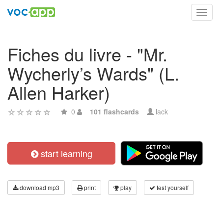
Toggl
navig
Fiches du livre - "Mr.
Wycherly’s Wards" (L.
Allen Harker)
0
101 flashcards
lack
start learning
download mp3
print
play
test yourself