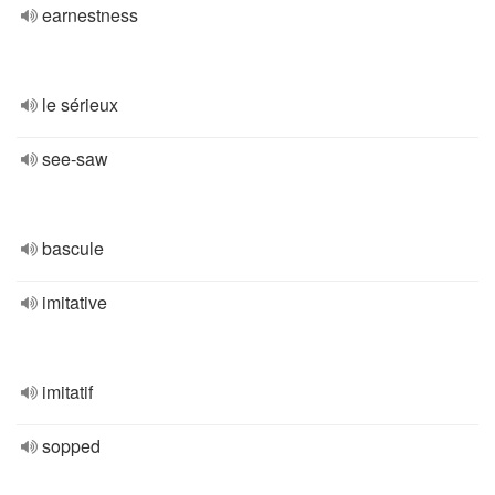
earnestness
le sérieux
see-saw
bascule
imitative
imitatif
sopped