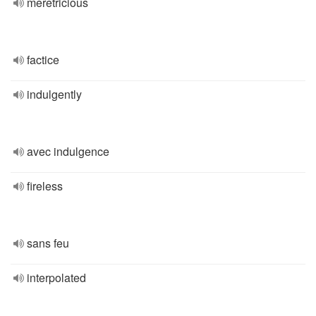
meretricious
factice
indulgently
avec indulgence
fireless
sans feu
interpolated