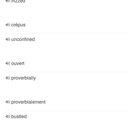
frizzed
crépus
unconfined
ouvert
proverbially
proverbialement
bustled