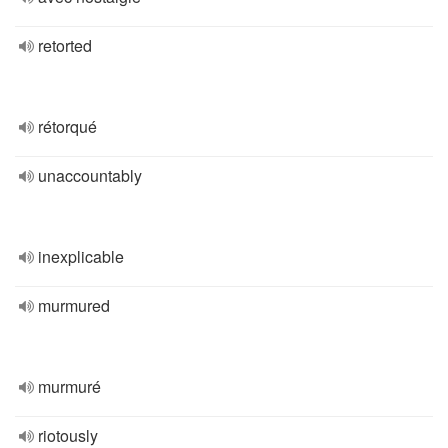
retorted
rétorqué
unaccountably
inexplicable
murmured
murmuré
riotously