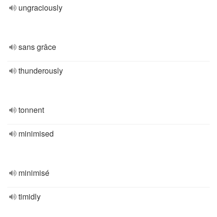
ungraciously
sans grâce
thunderously
tonnent
minimised
minimisé
timidly