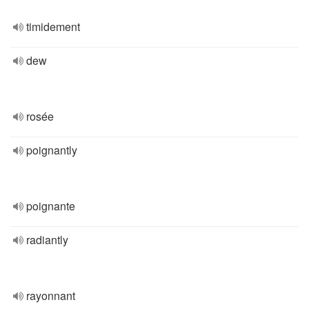
timidement
dew
rosée
poignantly
poignante
radiantly
rayonnant