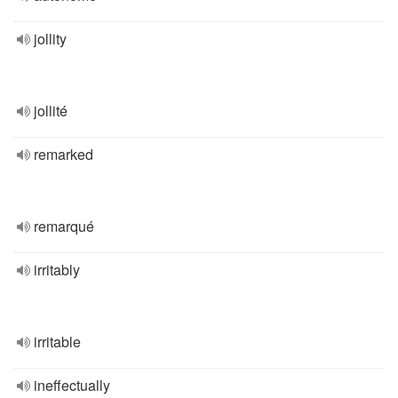
jollity
jollité
remarked
remarqué
irritably
irritable
ineffectually