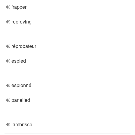
frapper
reproving
réprobateur
espied
espionné
panelled
lambrissé