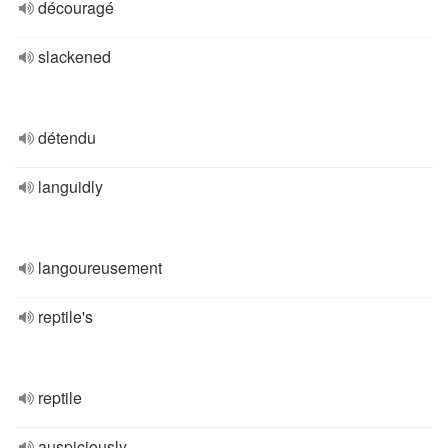
découragé
slackened
détendu
languidly
langoureusement
reptile's
reptile
auspiciously