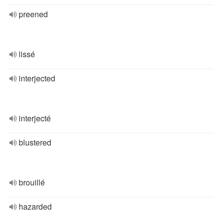
preened
lissé
interjected
interjecté
blustered
brouillé
hazarded