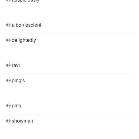
à bon escient
delightedly
ravi
ping's
ping
showman