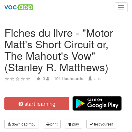
Toggl
navig
Fiches du livre - "Motor
Matt's Short Circuit or,
The Mahout's Vow"
(Stanley R. Matthews)
0
101 flashcards
lack
start learning
download mp3
print
play
test yourself