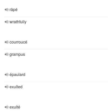
râpé
wrathfully
courroucé
grampus
épaulard
exulted
exulté