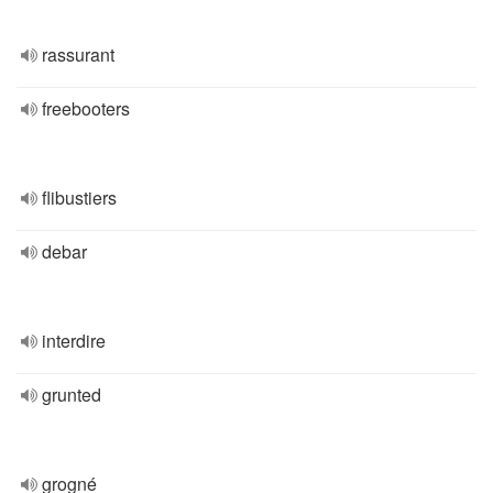
rassurant
freebooters
flibustiers
debar
interdire
grunted
grogné