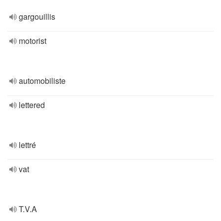
gargouillis
motorist
automobiliste
lettered
lettré
vat
T.V.A