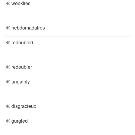
weeklies
hebdomadaires
redoubled
redoubler
ungainly
disgracieux
gurgled