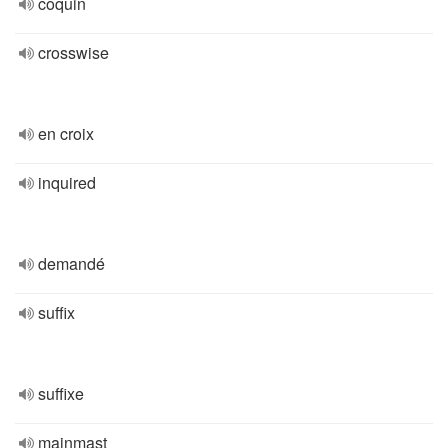
coquin
crosswise
en croix
inquired
demandé
suffix
suffixe
mainmast