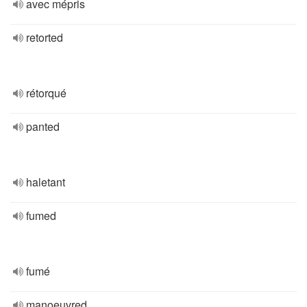
avec mépris
retorted
rétorqué
panted
haletant
fumed
fumé
manoeuvred