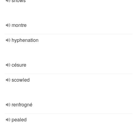
shows
montre
hyphenation
césure
scowled
renfrogné
pealed