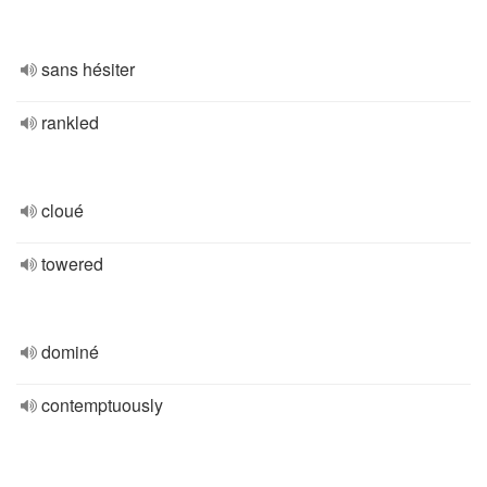
sans hésiter
rankled
cloué
towered
dominé
contemptuously