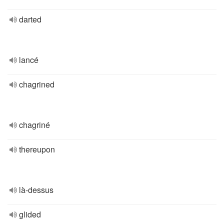
darted
lancé
chagrined
chagriné
thereupon
là-dessus
glided