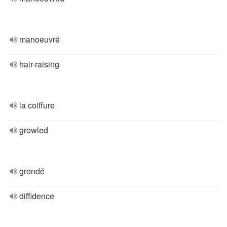
manoeuvré
hair-raising
la coiffure
growled
grondé
diffidence