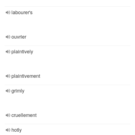
labourer's
ouvrier
plaintively
plaintivement
grimly
cruellement
hotly