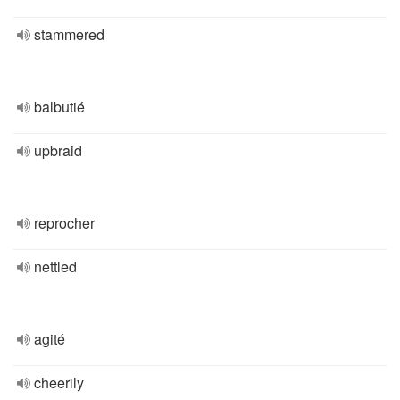
stammered
balbutié
upbraid
reprocher
nettled
agité
cheerily