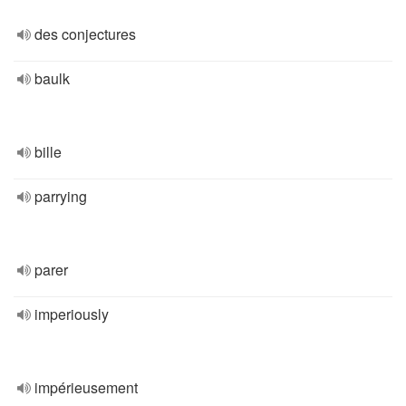
des conjectures
baulk
bille
parrying
parer
imperiously
impérieusement