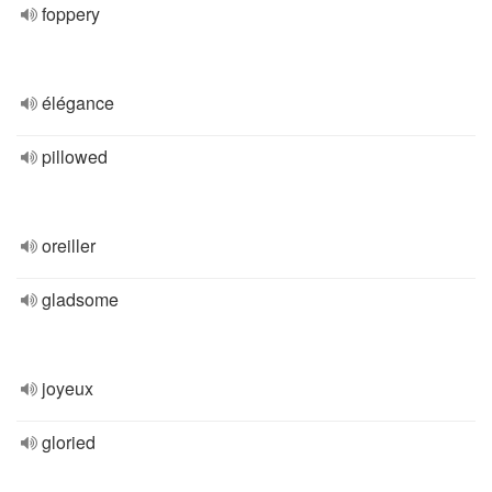
foppery
élégance
pillowed
oreiller
gladsome
joyeux
gloried