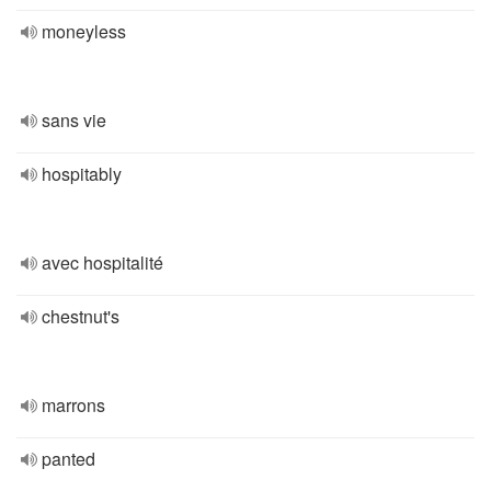
moneyless
sans vie
hospitably
avec hospitalité
chestnut's
marrons
panted