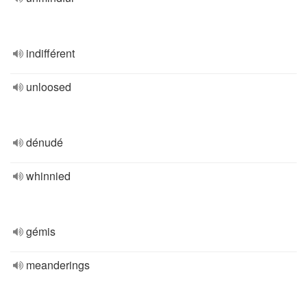
indifférent
unloosed
dénudé
whinnied
gémis
meanderings