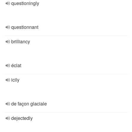
questioningly
questionnant
brilliancy
éclat
icily
de façon glaciale
dejectedly