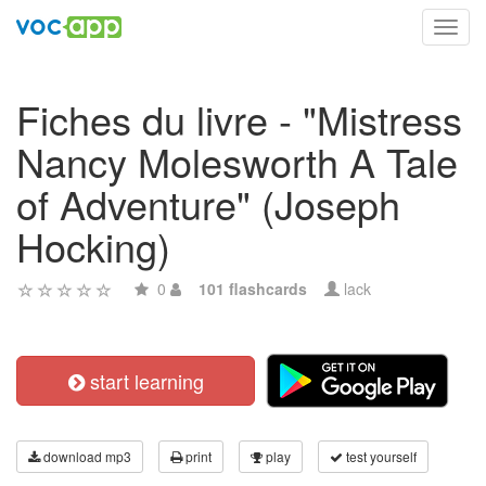
Toggl
navig
Fiches du livre - "Mistress
Nancy Molesworth A Tale
of Adventure" (Joseph
Hocking)
0
101 flashcards
lack
start learning
download mp3
print
play
test yourself