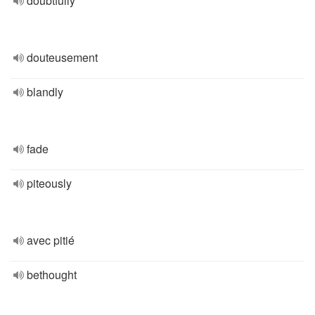
doubtfully
douteusement
blandly
fade
piteously
avec pitié
bethought