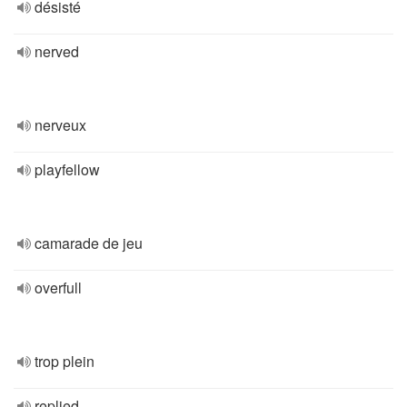
désisté
nerved
nerveux
playfellow
camarade de jeu
overfull
trop plein
replied