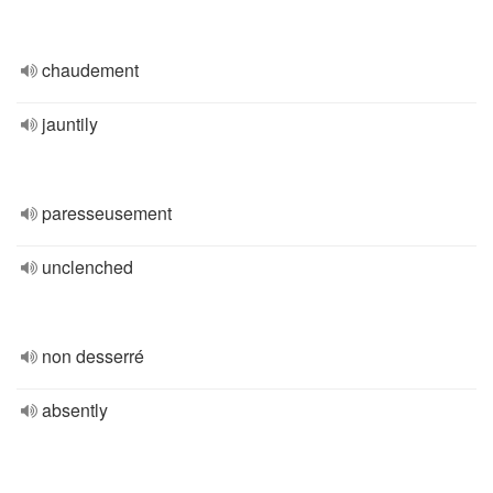
chaudement
jauntily
paresseusement
unclenched
non desserré
absently