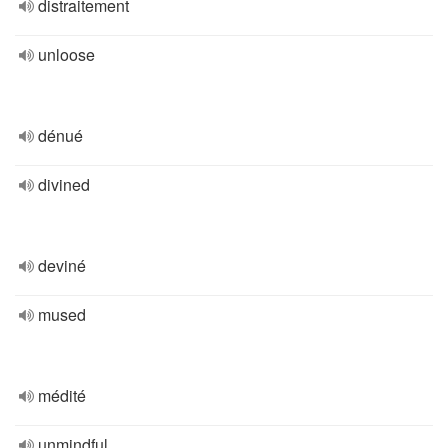
distraitement
unloose
dénué
divined
deviné
mused
médité
unmindful