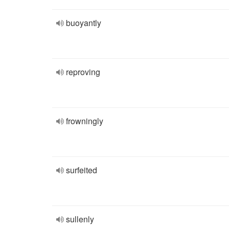
buoyantly
reproving
frowningly
surfeited
sullenly