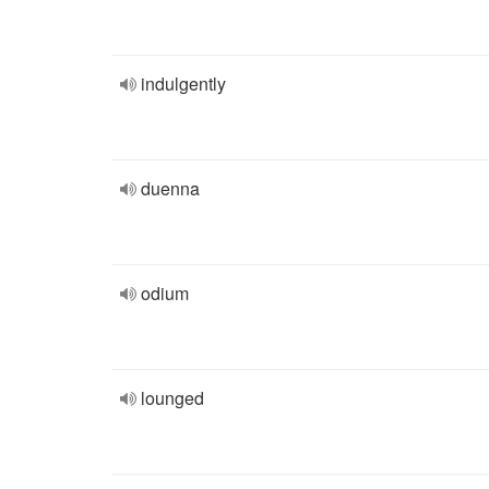
indulgently
duenna
odium
lounged