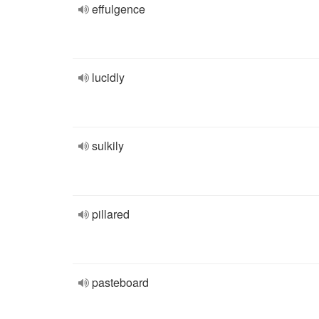
effulgence
lucidly
sulkily
pillared
pasteboard