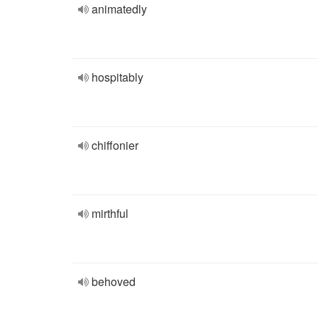
animatedly
hospitably
chiffonier
mirthful
behoved