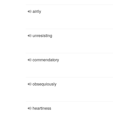
airily
unresisting
commendatory
obsequiously
heartiness