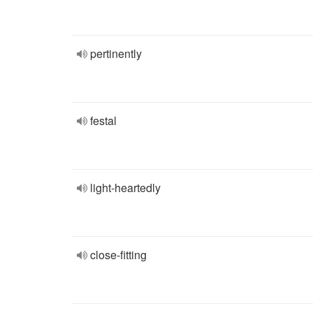
pertinently
festal
light-heartedly
close-fitting