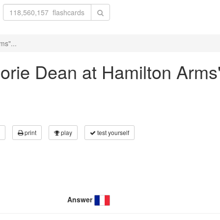
ms"...
rjorie Dean at Hamilton Arms
print
play
test yourself
Answer