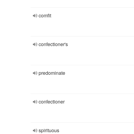
comfit
confectioner's
predominate
confectioner
spirituous