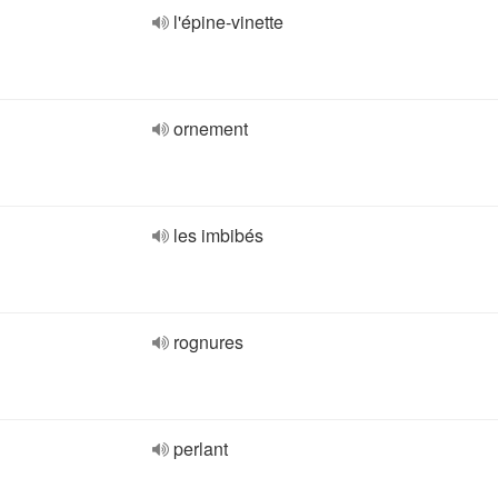
l'épine-vinette
ornement
les imbibés
rognures
perlant