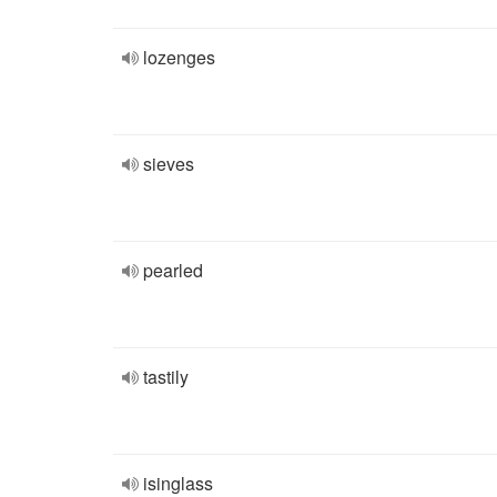
lozenges
sieves
pearled
tastily
isinglass