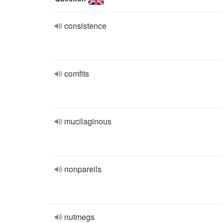
consistence
comfits
mucilaginous
nonpareils
nutmegs