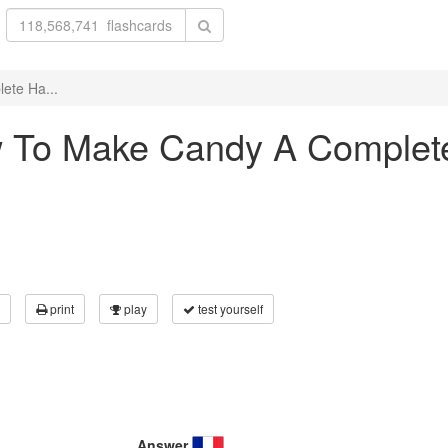
ete Ha...
How To Make Candy A Comple
print
play
test yourself
Answer