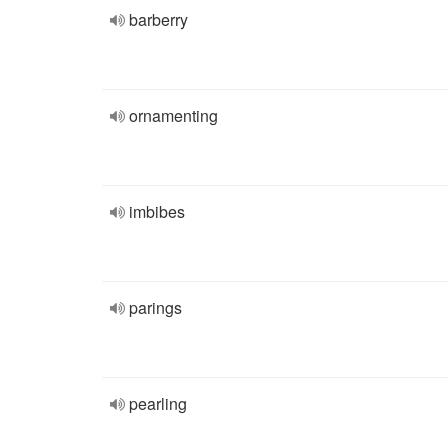
barberry
ornamenting
imbibes
parings
pearling