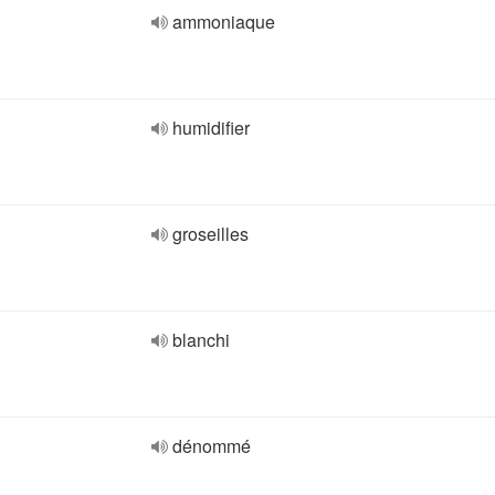
ammoniaque
humidifier
groseilles
blanchi
dénommé