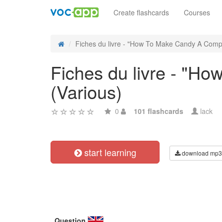
Create flashcards
Courses
Fiches du livre - "How To Make Candy A Compl
Fiches du livre - "
(Various)
0
101 flashcards
lack
start learning
download mp3
Question