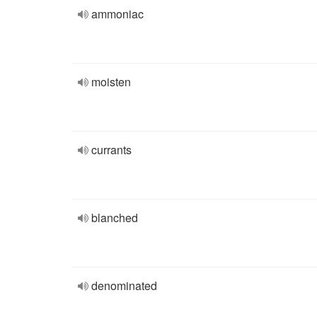
ammoniac
moisten
currants
blanched
denominated