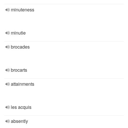
minuteness
minutie
brocades
brocarts
attainments
les acquis
absently