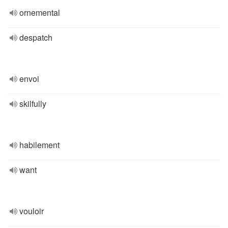
ornemental
despatch
envoi
skilfully
habilement
want
vouloir