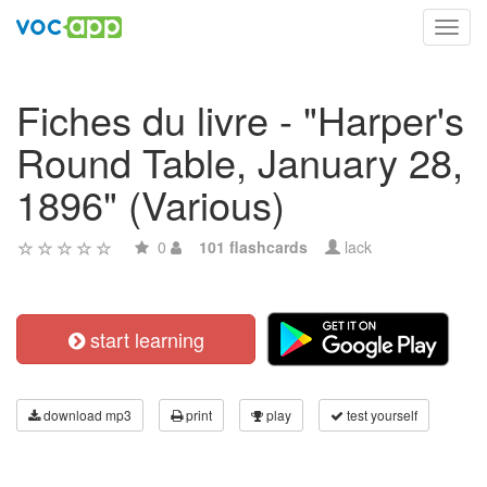
Toggl
navig
Fiches du livre - "Harper's
Round Table, January 28,
1896" (Various)
0
101 flashcards
lack
start learning
download mp3
print
play
test yourself