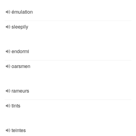
émulation
sleepily
endormi
oarsmen
rameurs
tints
teintes