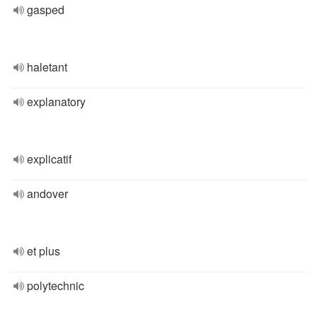
gasped
haletant
explanatory
explicatif
andover
et plus
polytechnic