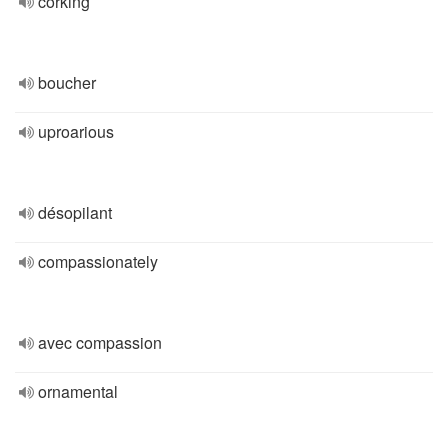
corking
boucher
uproarious
désopilant
compassionately
avec compassion
ornamental