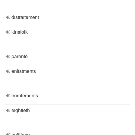
distraitement
kinsfolk
parenté
enlistments
enrôlements
eightieth
huitième