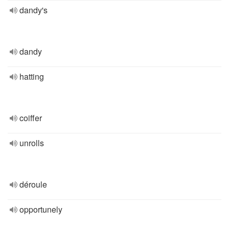
dandy's
dandy
hatting
coiffer
unrolls
déroule
opportunely