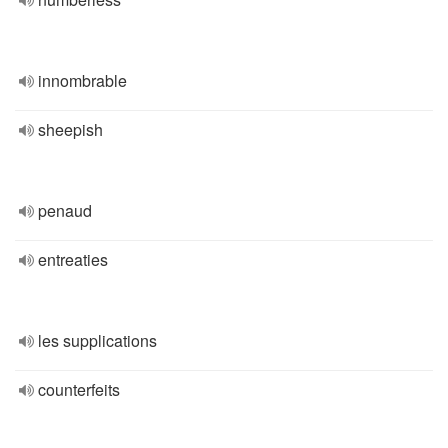
innombrable
sheepish
penaud
entreaties
les supplications
counterfeits