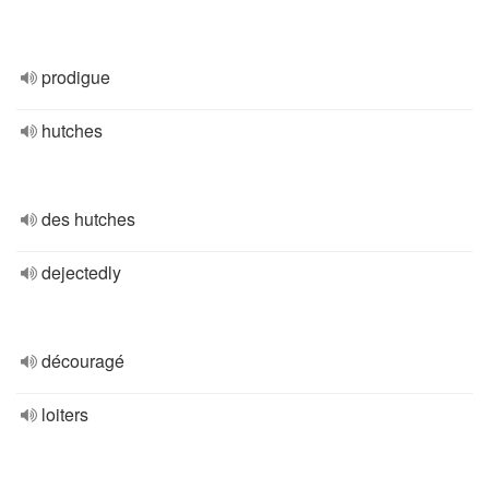
prodigue
hutches
des hutches
dejectedly
découragé
loiters