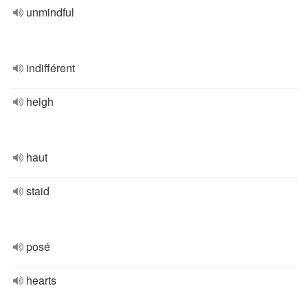
unmindful
indifférent
heigh
haut
staid
posé
hearts