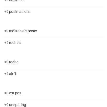
postmasters
maîtres de poste
roche's
roche
ain't
est pas
unsparing