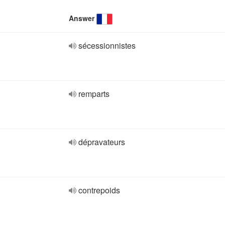
Answer
sécessionnistes
remparts
dépravateurs
contrepoids