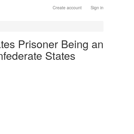
Create account
Sign in
ates Prisoner Being an
nfederate States