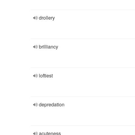
drollery
brilliancy
loftiest
depredation
acuteness