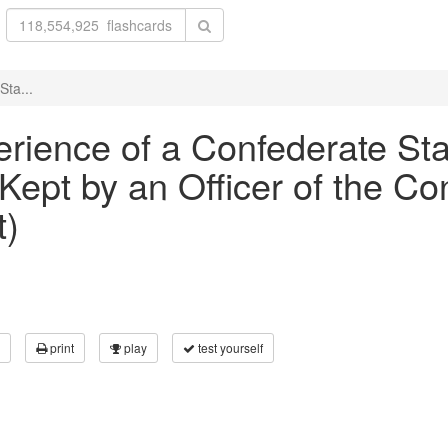
Sta...
perience of a Confederate St
ept by an Officer of the Co
t)
print
play
test yourself