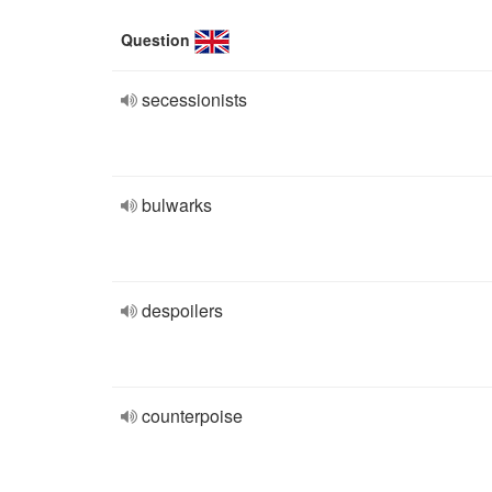
Question
secessionists
bulwarks
despoilers
counterpoise