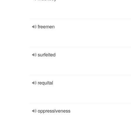
freemen
surfeited
requital
oppressiveness