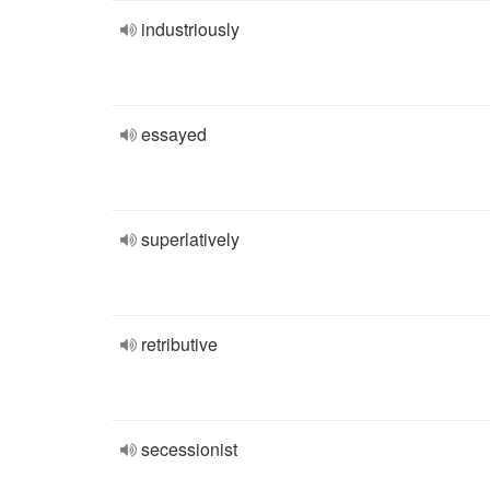
industriously
essayed
superlatively
retributive
secessionist