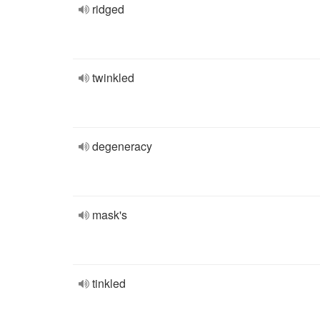
ridged
twinkled
degeneracy
mask's
tinkled