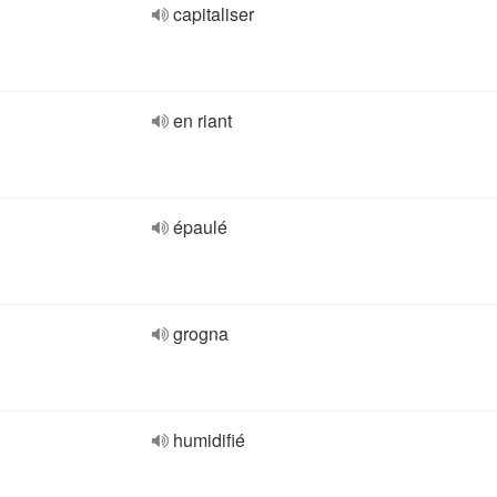
capitaliser
en riant
épaulé
grogna
humidifié