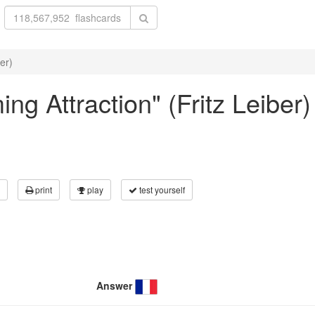
er)
ing Attraction" (Fritz Leiber)
print
play
test yourself
Answer