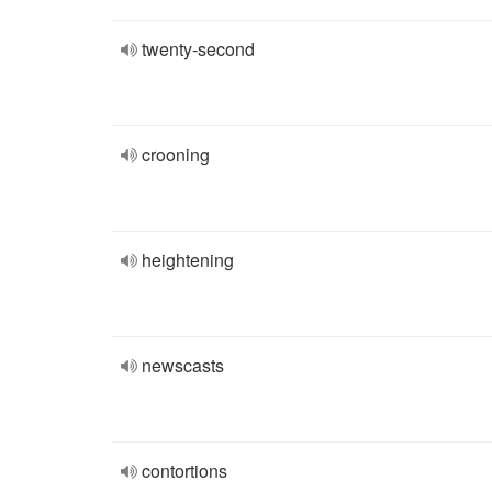
twenty-second
crooning
heightening
newscasts
contortions