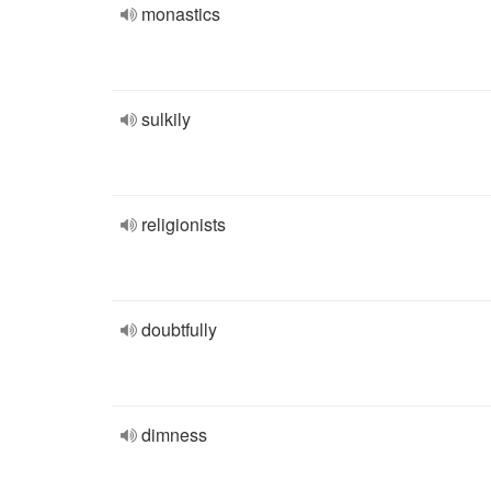
monastics
sulkily
religionists
doubtfully
dimness