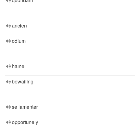
quondam
ancien
odium
haine
bewailing
se lamenter
opportunely