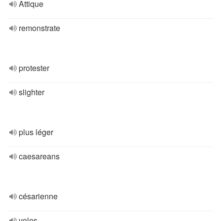
Attique
remonstrate
protester
slighter
plus léger
caesareans
césarienne
voles