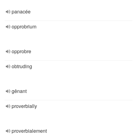
panacée
opprobrium
opprobre
obtruding
gênant
proverbially
proverbialement