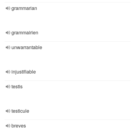
grammarian
grammairien
unwarrantable
injustifiable
testis
testicule
breves