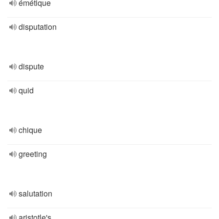
émétique
disputation
dispute
quid
chique
greeting
salutation
aristotle's