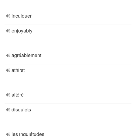
inculquer
enjoyably
agréablement
athirst
altéré
disquiets
les inquiétudes