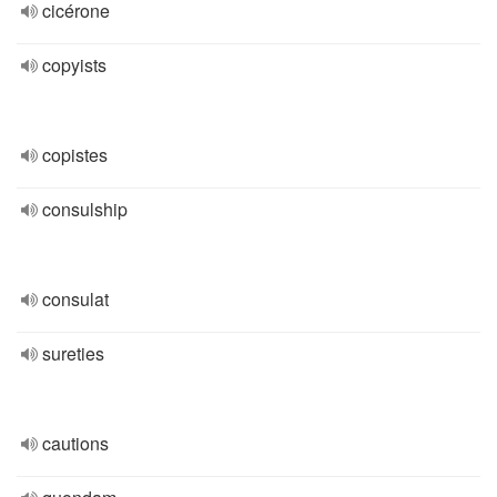
cicérone
copyists
copistes
consulship
consulat
sureties
cautions