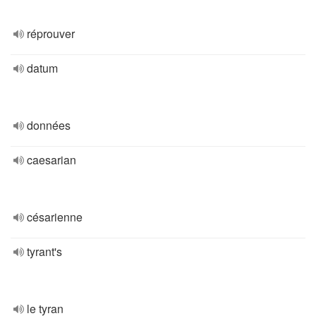
réprouver
datum
données
caesarian
césarienne
tyrant's
le tyran