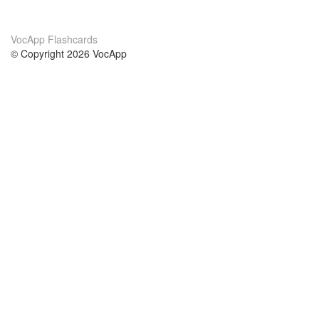
VocApp Flashcards
© Copyright 2026 VocApp
02-798 Mielczarskiego 8/58
Warsaw, Poland (EU)
About Us
Conditions
our team
100% guarantee
Blog
privacy policy
terms
Contact
GDPR
contact
Courses
Help