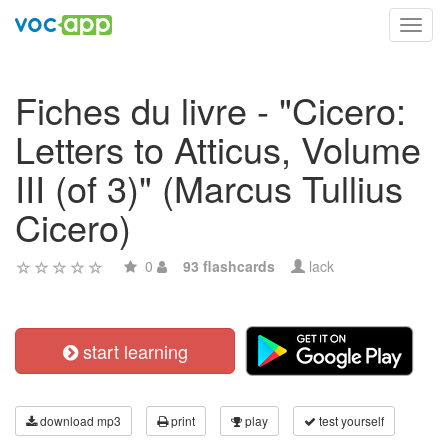
Toggl
navig
Fiches du livre - "Cicero:
Letters to Atticus, Volume
III (of 3)" (Marcus Tullius
Cicero)
0
93 flashcards
lack
start learning
download mp3
print
play
test yourself