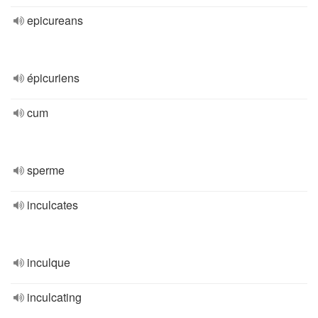
epicureans
épicuriens
cum
sperme
inculcates
inculque
inculcating