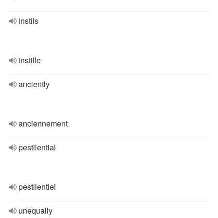
instils
instille
anciently
anciennement
pestilential
pestilentiel
unequally