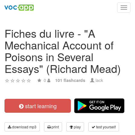
Toggl
navig
Fiches du livre - "A
Mechanical Account of
Poisons in Several
Essays" (Richard Mead)
0
101 flashcards
lack
start learning
download mp3
print
play
test yourself