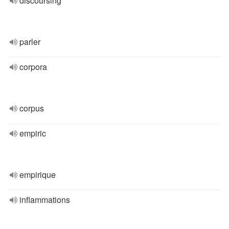
discoursing
parler
corpora
corpus
empiric
empirique
inflammations