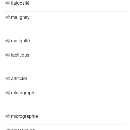
flatuosité
malignity
malignité
factitious
artificiel
micrograph
micrographie