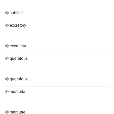
subtilité
excretory
excréteur
querulous
queruleux
mercurial
mercuriel