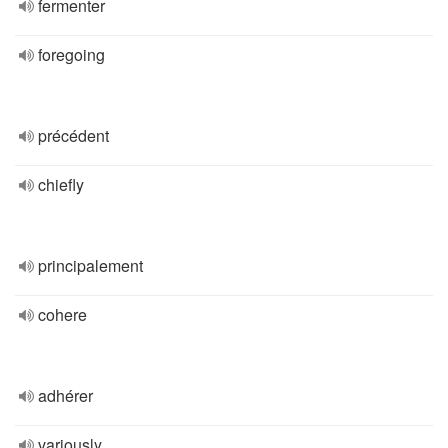
fermenter
foregoing
précédent
chiefly
principalement
cohere
adhérer
variously