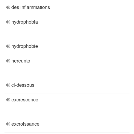
des inflammations
hydrophobia
hydrophobie
hereunto
ci-dessous
excrescence
excroissance