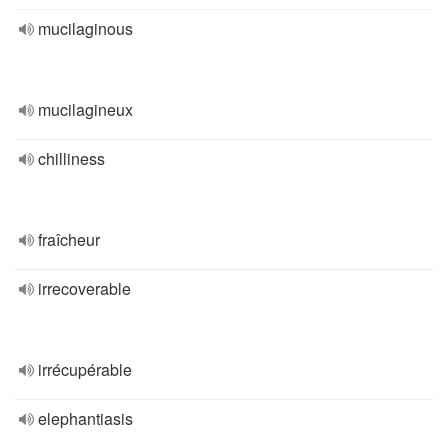
mucilaginous
mucilagineux
chilliness
fraîcheur
irrecoverable
irrécupérable
elephantiasis