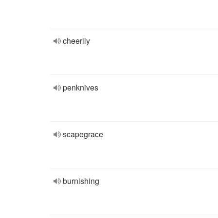
cheerily
penknives
scapegrace
burnishing