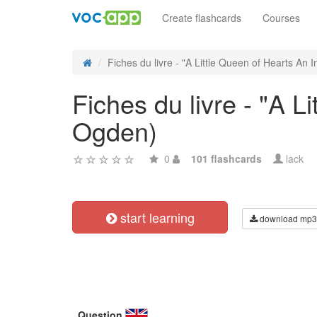
Create flashcards
Courses
Fiches du livre - "A Little Queen of Hearts An In
Fiches du livre - "A L
Ogden)
0
101 flashcards
lack
start learning
download mp3
Question