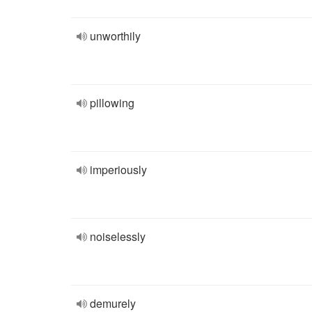
unworthily
pillowing
imperiously
noiselessly
demurely