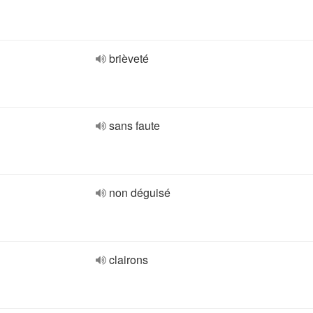
brièveté
sans faute
non déguisé
clairons