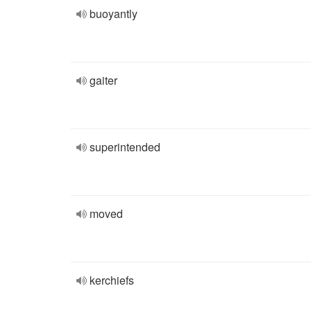
buoyantly
gaiter
superintended
moved
kerchiefs