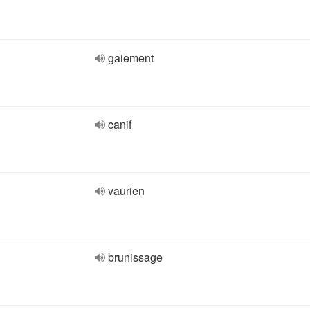
gaiement
canif
vaurien
brunissage