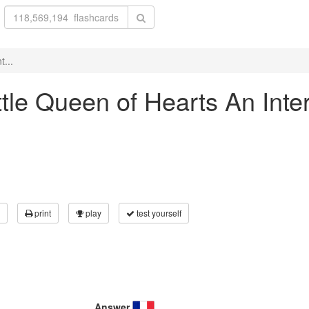
t...
ittle Queen of Hearts An Inte
print
play
test yourself
Answer