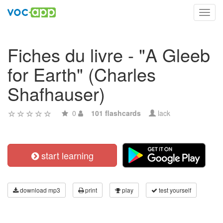
Toggl
navig
Fiches du livre - "A Gleeb
for Earth" (Charles
Shafhauser)
0
101 flashcards
lack
start learning
download mp3
print
play
test yourself