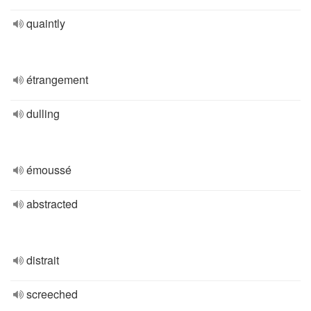
quaintly
étrangement
dulling
émoussé
abstracted
distrait
screeched