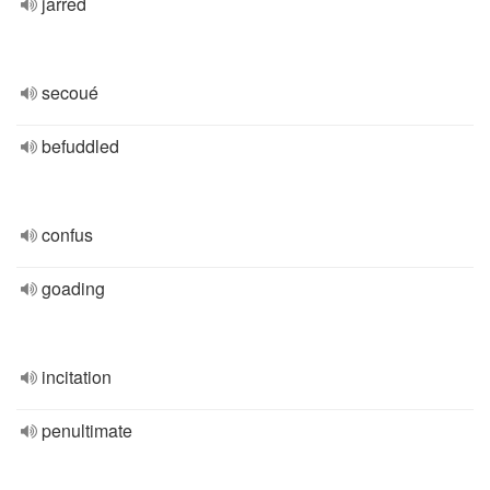
jarred
secoué
befuddled
confus
goading
incitation
penultimate