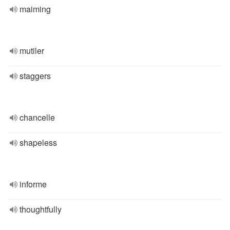
maiming
mutiler
staggers
chancelle
shapeless
informe
thoughtfully