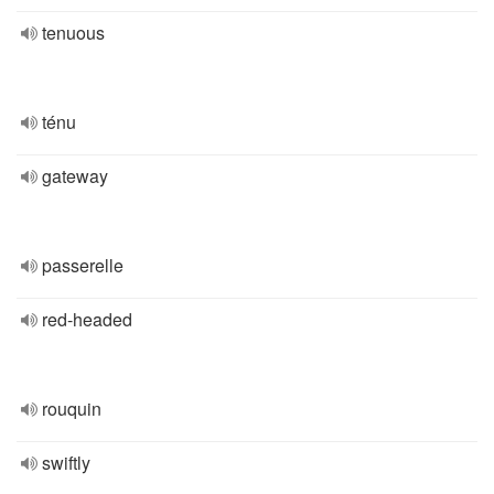
tenuous
ténu
gateway
passerelle
red-headed
rouquin
swiftly