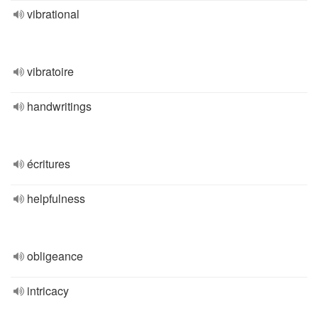
vibrational
vibratoire
handwritings
écritures
helpfulness
obligeance
intricacy