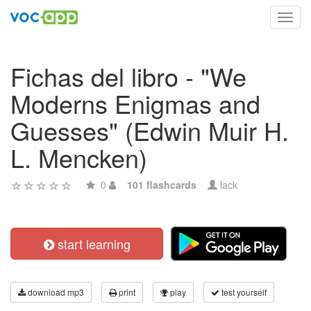
Toggl
navig
Fichas del libro - "We
Moderns Enigmas and
Guesses" (Edwin Muir H.
L. Mencken)
0
101 flashcards
lack
start learning
download mp3
print
play
test yourself