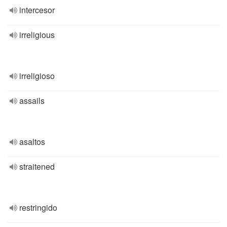
intercesor
irreligious
irreligioso
assails
asaltos
straitened
restringido