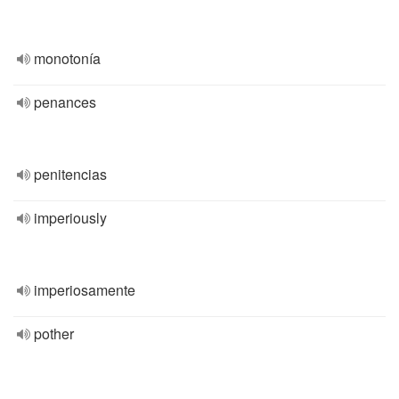
monotonía
penances
penitencias
imperiously
imperiosamente
pother