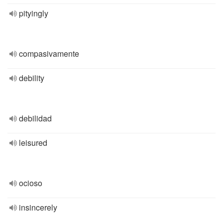
pityingly
compasivamente
debility
debilidad
leisured
ocioso
insincerely