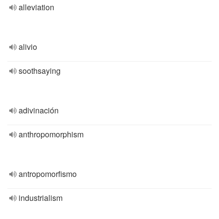
alleviation
alivio
soothsaying
adivinación
anthropomorphism
antropomorfismo
industrialism