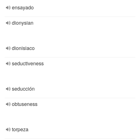
ensayado
dionysian
dionisiaco
seductiveness
seducción
obtuseness
torpeza