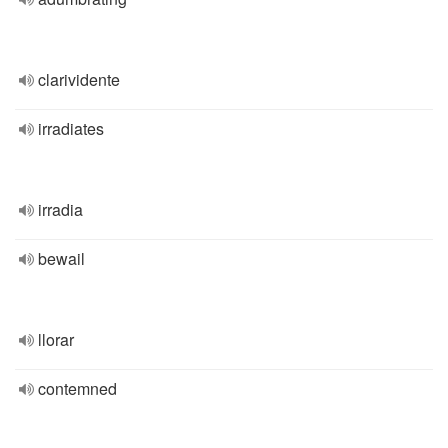
clarividente
irradiates
irradia
bewail
llorar
contemned