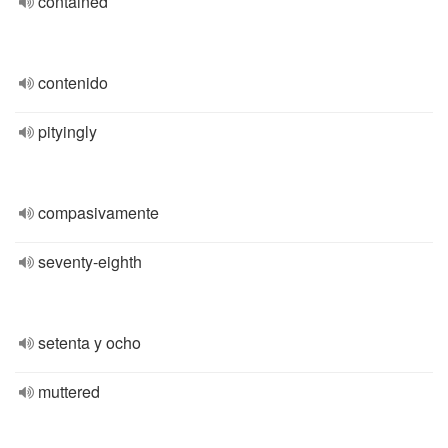
contained
contenido
pityingly
compasivamente
seventy-eighth
setenta y ocho
muttered