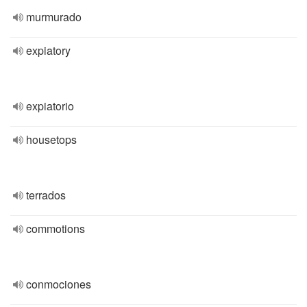
murmurado
expiatory
expiatorio
housetops
terrados
commotions
conmociones