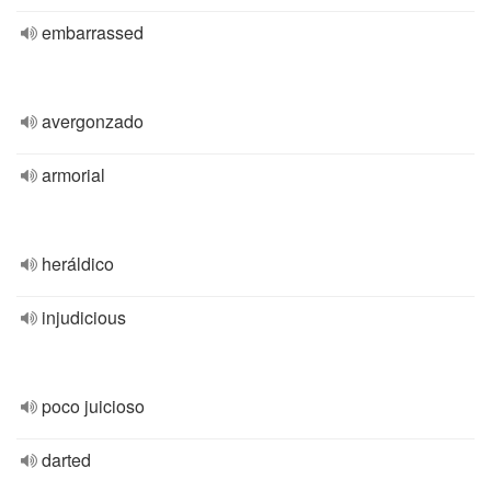
embarrassed
avergonzado
armorial
heráldico
injudicious
poco juicioso
darted