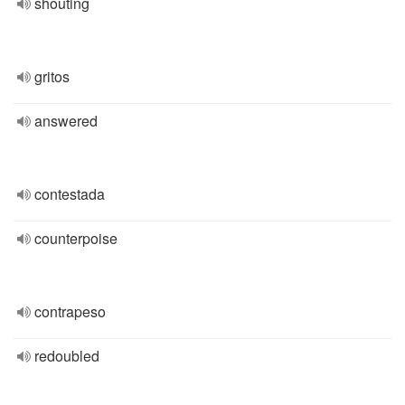
shouting
gritos
answered
contestada
counterpoise
contrapeso
redoubled