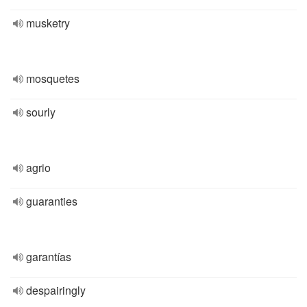
musketry
mosquetes
sourly
agrio
guaranties
garantías
despairingly