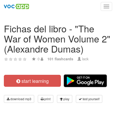
Toggl
navig
Fichas del libro - "The
War of Women Volume 2"
(Alexandre Dumas)
0
101 flashcards
lack
start learning
download mp3
print
play
test yourself