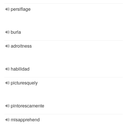
persiflage
burla
adroitness
habilidad
picturesquely
pintorescamente
misapprehend