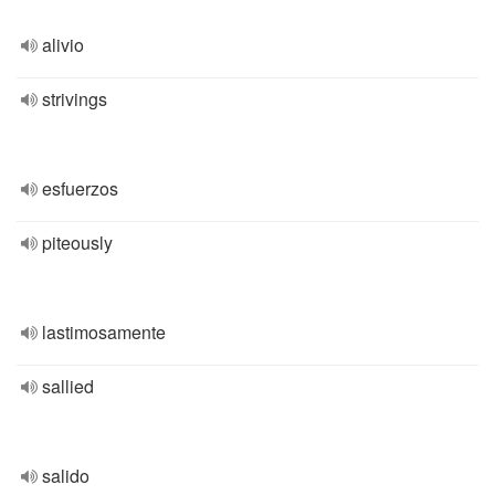
alivio
strivings
esfuerzos
piteously
lastimosamente
sallied
salido