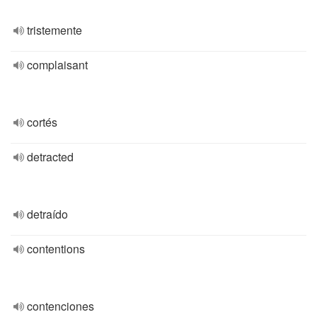
tristemente
complaisant
cortés
detracted
detraído
contentions
contenciones