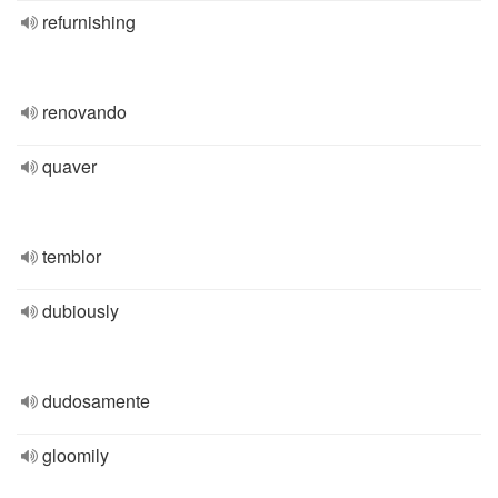
refurnishing
renovando
quaver
temblor
dubiously
dudosamente
gloomily