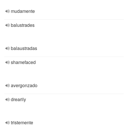
mudamente
balustrades
balaustradas
shamefaced
avergonzado
drearily
tristemente