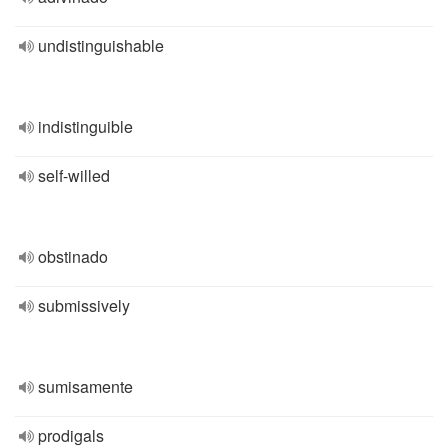
undistinguishable
indistinguible
self-willed
obstinado
submissively
sumisamente
prodigals