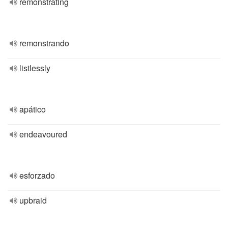
remonstrating
remonstrando
listlessly
apático
endeavoured
esforzado
upbraid