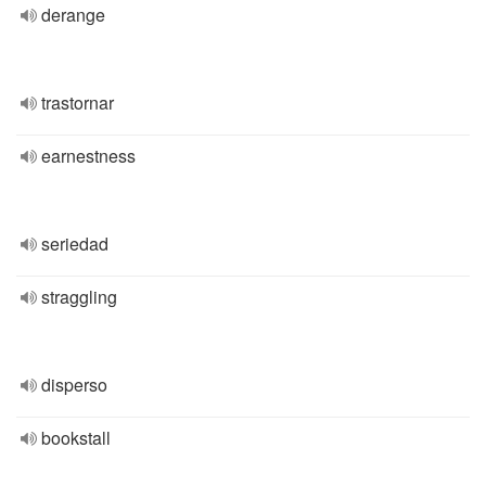
derange
trastornar
earnestness
seriedad
straggling
disperso
bookstall