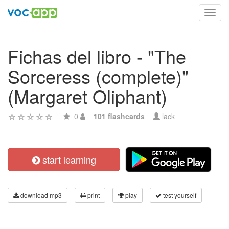
Toggl
navig
Fichas del libro - "The
Sorceress (complete)"
(Margaret Oliphant)
0
101 flashcards
lack
start learning
download mp3
print
play
test yourself