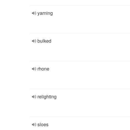
yarning
bulked
rhone
relighting
sloes