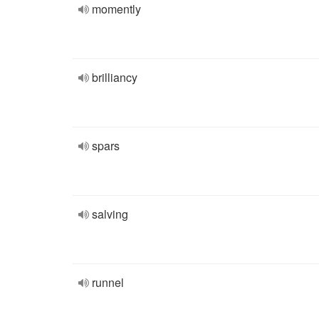
momently
brilliancy
spars
salving
runnel