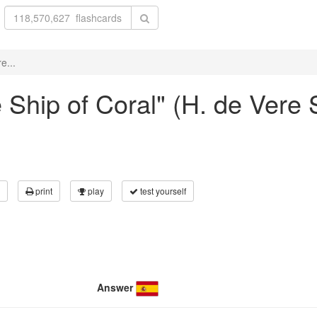
e...
e Ship of Coral" (H. de Vere
print
play
test yourself
Answer