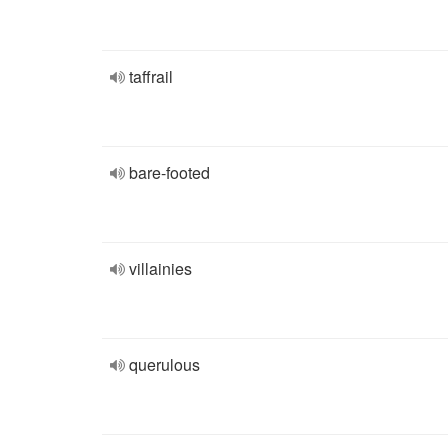
taffrail
bare-footed
villainies
querulous