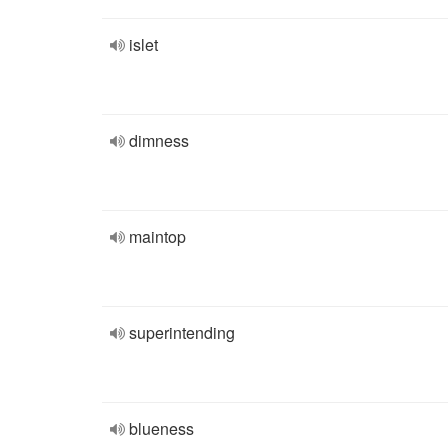
islet
dimness
maintop
superintending
blueness