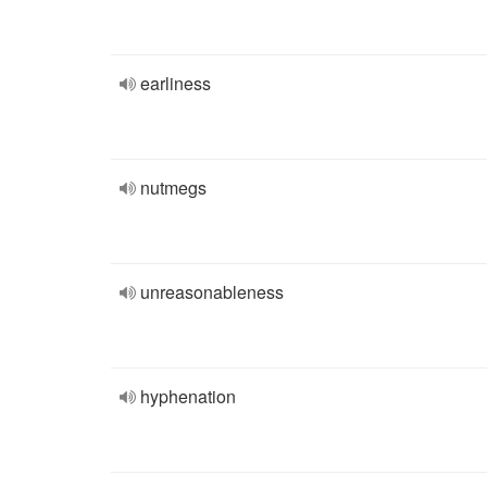
earliness
nutmegs
unreasonableness
hyphenation