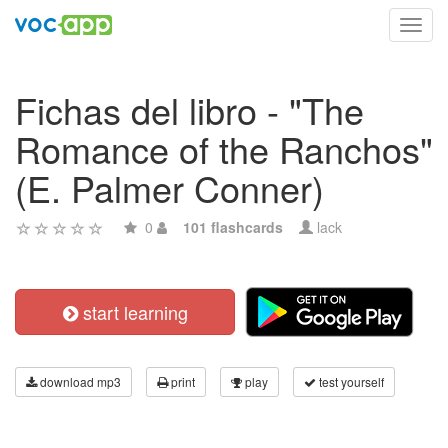
Toggl
navig
Fichas del libro - "The
Romance of the Ranchos"
(E. Palmer Conner)
0
101 flashcards
lack
start learning
download mp3
print
play
test yourself