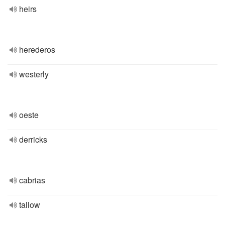
heirs
herederos
westerly
oeste
derricks
cabrias
tallow