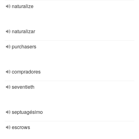
naturalize
naturalizar
purchasers
compradores
seventieth
septuagésimo
escrows