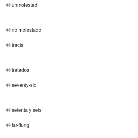
unmolested
no molestado
tracts
tratados
seventy-six
setenta y seis
far-flung