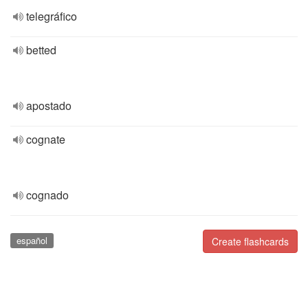
telegráfico
betted
apostado
cognate
cognado
español
Create flashcards