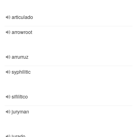
articulado
arrowroot
arrurruz
syphilitic
sifilítico
juryman
jurado