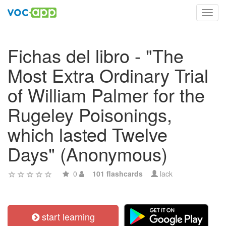
Toggl
navig
Fichas del libro - "The
Most Extra Ordinary Trial
of William Palmer for the
Rugeley Poisonings,
which lasted Twelve
Days" (Anonymous)
0
101 flashcards
lack
start learning