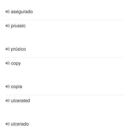
asegurado
prussic
prúsico
copy
copia
ulcerated
ulcerado