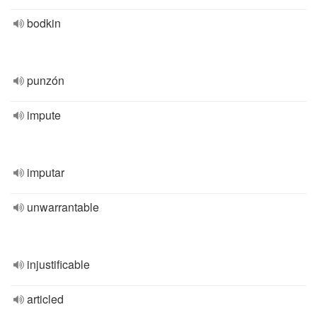
bodkin
punzón
impute
imputar
unwarrantable
injustificable
articled