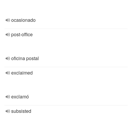
ocasionado
post-office
oficina postal
exclaimed
exclamó
subsisted