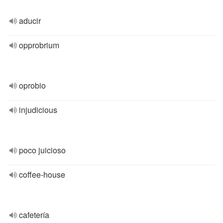
aducir
opprobrium
oprobio
injudicious
poco juicioso
coffee-house
cafetería