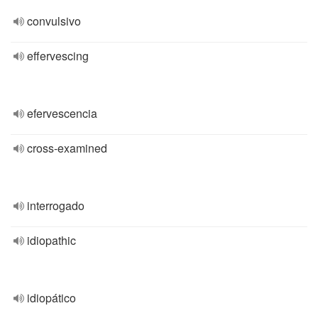
convulsivo
effervescing
efervescencia
cross-examined
interrogado
idiopathic
idiopático