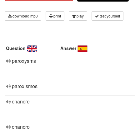
download mp3
print
play
test yourself
Question
Answer
paroxysms
paroxismos
chancre
chancro