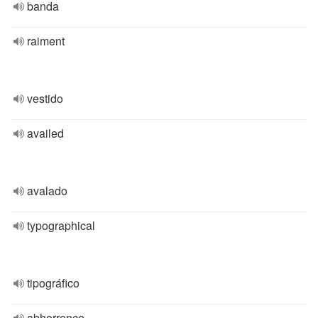
banda
raiment
vestido
availed
avalado
typographical
tipográfico
abhorrence