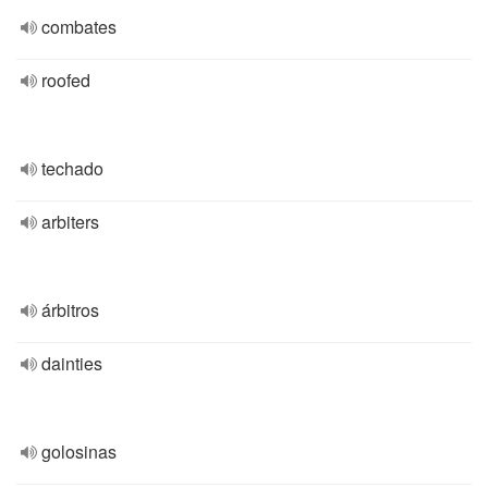
combates
roofed
techado
arbiters
árbitros
dainties
golosinas