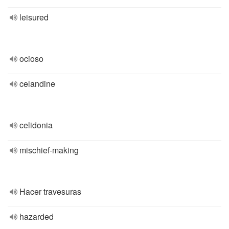
leisured
ocioso
celandine
celidonia
mischief-making
Hacer travesuras
hazarded