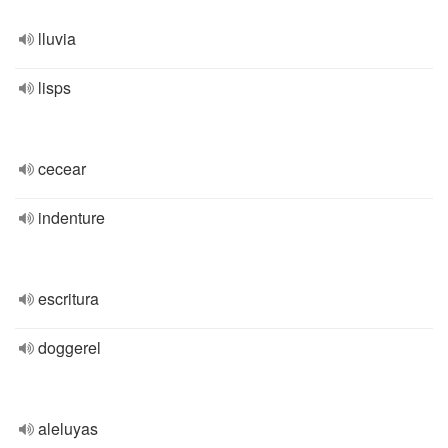
lluvia
lisps
cecear
indenture
escritura
doggerel
aleluyas