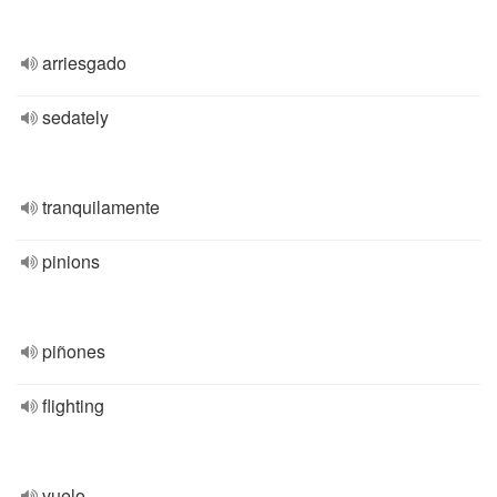
arriesgado
sedately
tranquilamente
pinions
piñones
flighting
vuelo