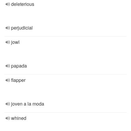
deleterious
perjudicial
jowl
papada
flapper
joven a la moda
whined