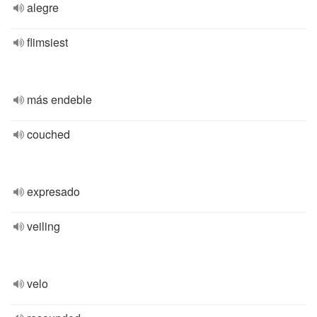
alegre
flimsiest
más endeble
couched
expresado
veiling
velo