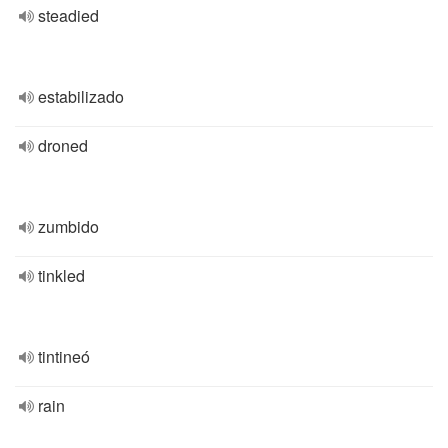
steadied
estabilizado
droned
zumbido
tinkled
tintineó
rain