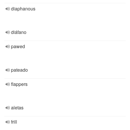
diaphanous
diáfano
pawed
pateado
flappers
aletas
frill