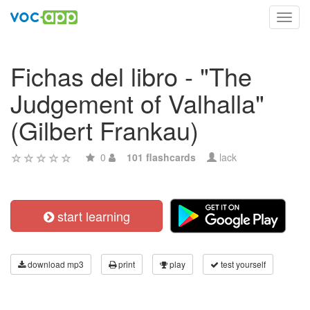
Toggl
navig
Fichas del libro - "The
Judgement of Valhalla"
(Gilbert Frankau)
0
101 flashcards
lack
start learning
download mp3
print
play
test yourself