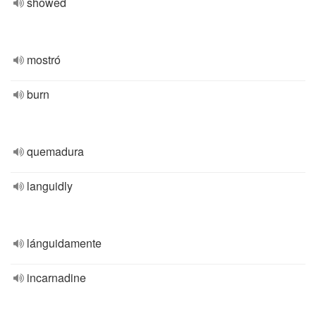
showed
mostró
burn
quemadura
languidly
lánguidamente
incarnadine