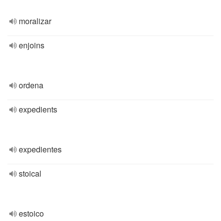
moralizar
enjoins
ordena
expedients
expedientes
stoical
estoico