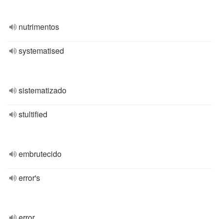
nutrimentos
systematised
sistematizado
stultified
embrutecido
error's
error