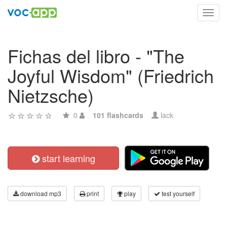
Toggl
navig
Fichas del libro - "The
Joyful Wisdom" (Friedrich
Nietzsche)
0
101 flashcards
lack
start learning
download mp3
print
play
test yourself