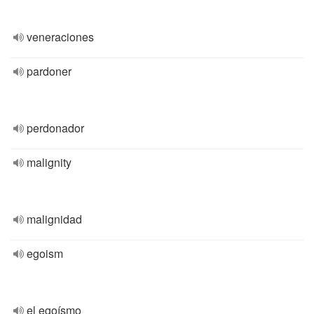
veneraciones
pardoner
perdonador
malignity
malignidad
egoism
el egoísmo