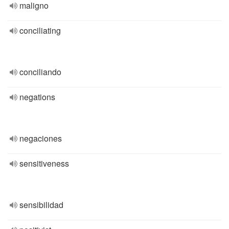
maligno
conciliating
conciliando
negations
negaciones
sensitiveness
sensibilidad