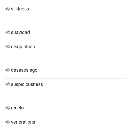
silkiness
suavidad
disquietude
desasosiego
suspiciousness
recelo
venerations