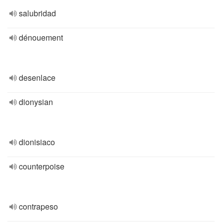
salubridad
dénouement
desenlace
dionysian
dionisiaco
counterpoise
contrapeso