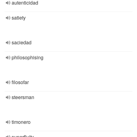
autenticidad
satiety
saciedad
philosophising
filosofar
steersman
timonero
superfluity