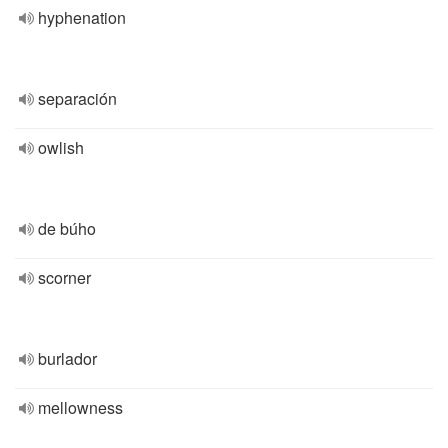
hyphenation
separación
owlish
de búho
scorner
burlador
mellowness