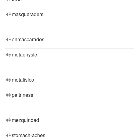
masqueraders
enmascarados
metaphysic
metafísico
paltriness
mezquindad
stomach-aches