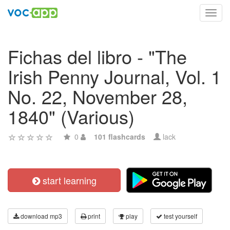
Toggl
navig
Fichas del libro - "The
Irish Penny Journal, Vol. 1
No. 22, November 28,
1840" (Various)
0
101 flashcards
lack
start learning
download mp3
print
play
test yourself