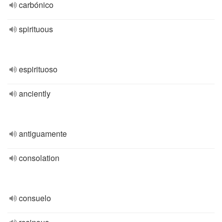
carbónico
spirituous
espirituoso
anciently
antiguamente
consolation
consuelo