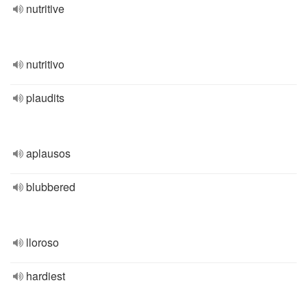
nutritive
nutritivo
plaudits
aplausos
blubbered
lloroso
hardiest