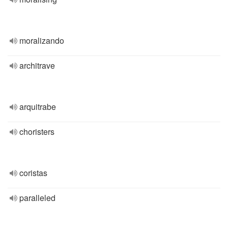
moralizando
architrave
arquitrabe
choristers
coristas
paralleled