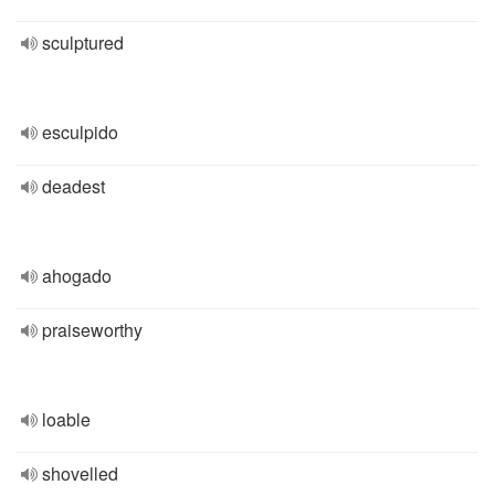
sculptured
esculpido
deadest
ahogado
praiseworthy
loable
shovelled