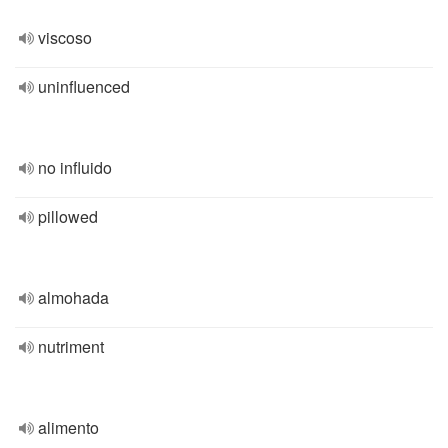
viscoso
uninfluenced
no influido
pillowed
almohada
nutriment
alimento