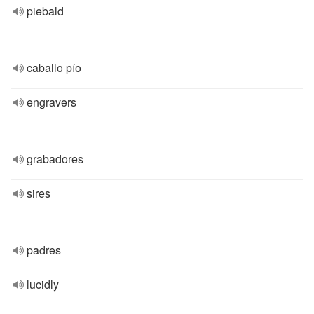
piebald
caballo pío
engravers
grabadores
sires
padres
lucidly