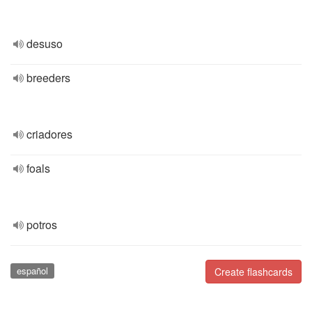
desuso
breeders
criadores
foals
potros
español
Create flashcards