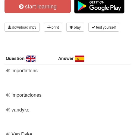
start learning
download mp3
print
play
test yourself
Question
Answer
importations
importaciones
vandyke
Van Dyke