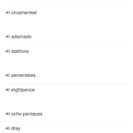
ornamented
adornado
stallions
sementales
eightpence
ocho peniques
dray