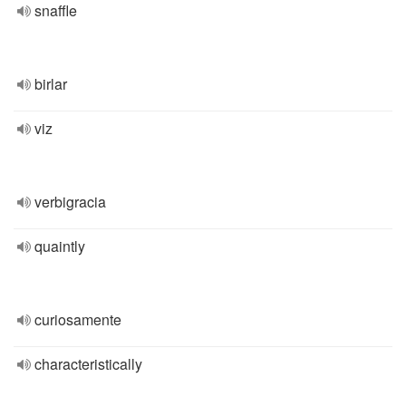
snaffle
birlar
viz
verbigracia
quaintly
curiosamente
characteristically