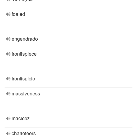
foaled
engendrado
frontispiece
frontispicio
massiveness
macicez
charioteers