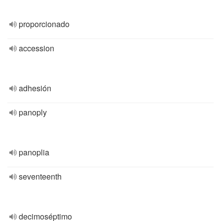
proporcionado
accession
adhesión
panoply
panoplia
seventeenth
decimoséptimo