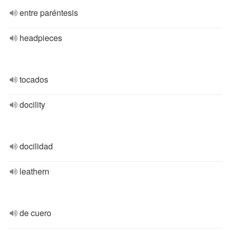
entre paréntesis
headpieces
tocados
docility
docilidad
leathern
de cuero