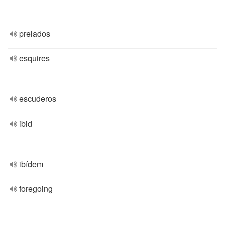
prelados
esquires
escuderos
ibid
ibídem
foregoing