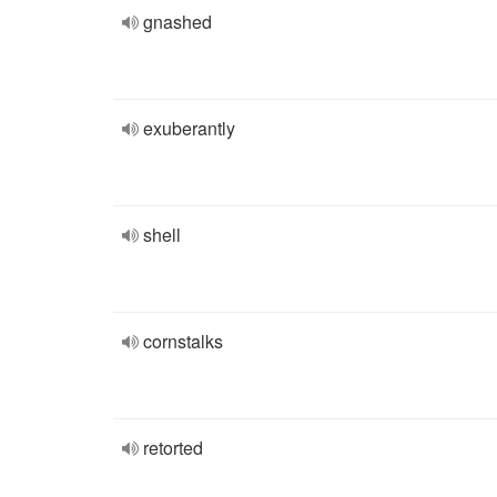
gnashed
exuberantly
shell
cornstalks
retorted