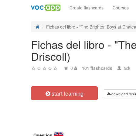
Create flashcards
Courses
Fichas del libro - "The Brighton Boys at Chatea
Fichas del libro - "T
Driscoll)
0
101 flashcards
lack
start learning
download mp3
Question