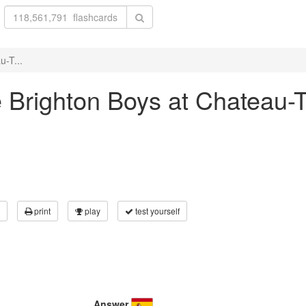
u-T...
he Brighton Boys at Chateau-
print
play
test yourself
Answer