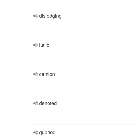
dislodging
italic
camion
denoted
queried