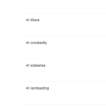
tillers
crookedly
sidewise
lambasting