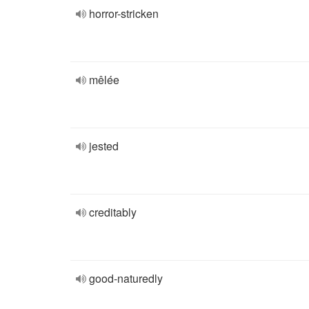
horror-stricken
mêlée
jested
creditably
good-naturedly