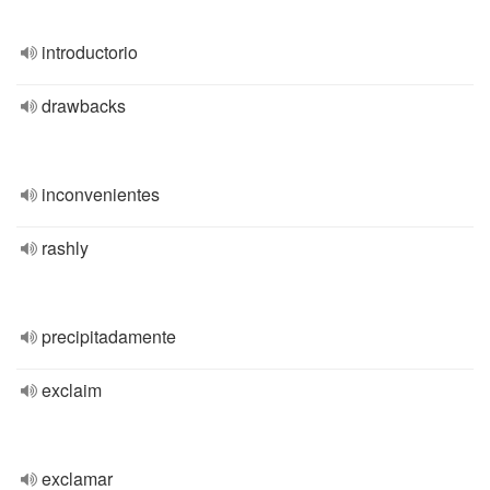
introductorio
drawbacks
inconvenientes
rashly
precipitadamente
exclaim
exclamar