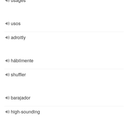
usages
usos
adroitly
hábilmente
shuffler
barajador
high-sounding