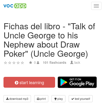
Toggl
navig
Fichas del libro - "Talk of
Uncle George to his
Nephew about Draw
Poker" (Uncle George)
0
101 flashcards
lack
start learning
download mp3
print
play
test yourself