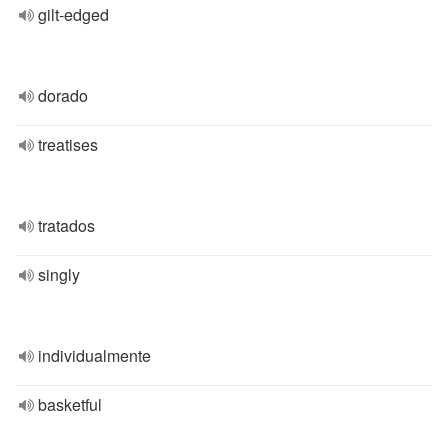
gilt-edged
dorado
treatises
tratados
singly
individualmente
basketful