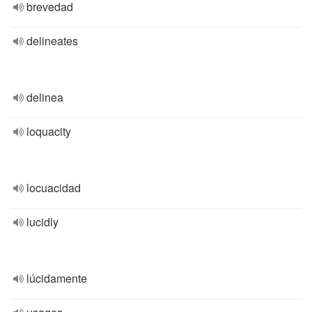
brevedad
delineates
delinea
loquacity
locuacidad
lucidly
lúcidamente