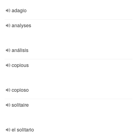
adagio
analyses
análisis
copious
copioso
solitaire
el solitario