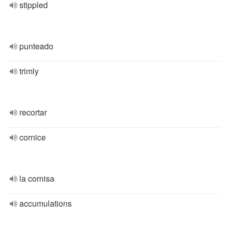
stippled
punteado
trimly
recortar
cornice
la cornisa
accumulations