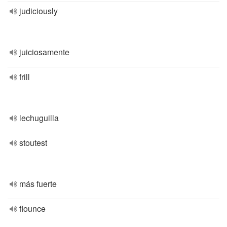
judiciously
juiciosamente
frill
lechuguilla
stoutest
más fuerte
flounce