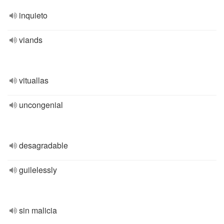
inquieto
viands
vituallas
uncongenial
desagradable
guilelessly
sin malicia