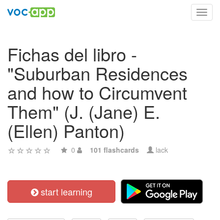
Toggl
navig
Fichas del libro -
"Suburban Residences
and how to Circumvent
Them" (J. (Jane) E.
(Ellen) Panton)
0
101 flashcards
lack
start learning