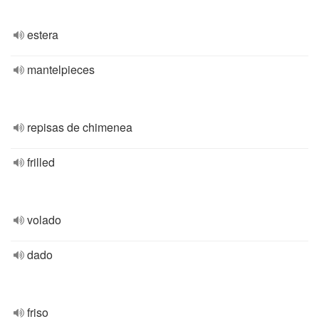
estera
mantelpieces
repisas de chimenea
frilled
volado
dado
friso