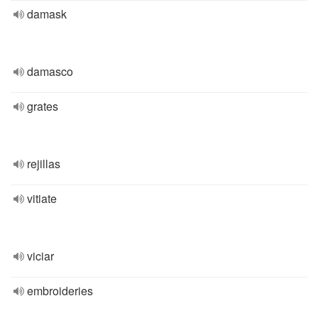
damask
damasco
grates
rejillas
vitiate
viciar
embroideries