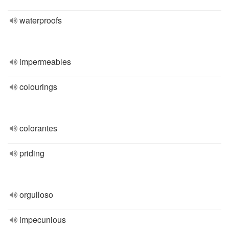
waterproofs
impermeables
colourings
colorantes
priding
orgulloso
impecunious