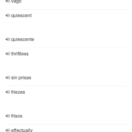
vago
quiescent
quiescente
thriftless
sin prisas
friezes
frisos
effectually