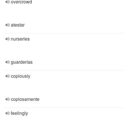
overcrowd
atestar
nurseries
guarderías
copiously
copiosamente
feelingly