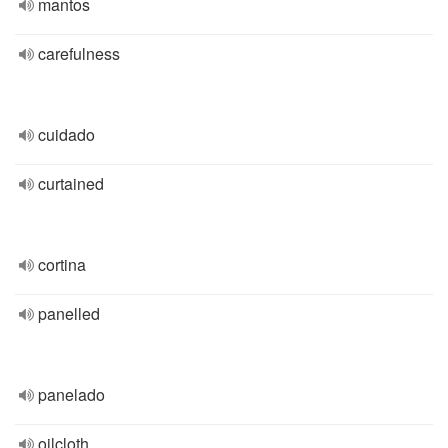
mantos
carefulness
cuidado
curtained
cortina
panelled
panelado
oilcloth