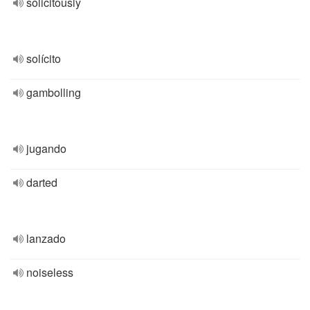
solicitously
solícito
gambolling
jugando
darted
lanzado
noiseless