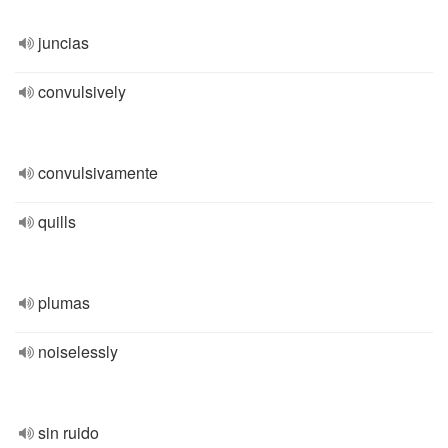
juncias
convulsively
convulsivamente
quills
plumas
noiselessly
sin ruido