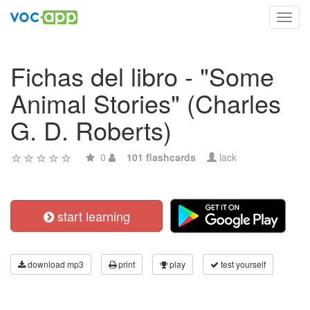
Toggl
navig
Fichas del libro - "Some
Animal Stories" (Charles
G. D. Roberts)
0
101 flashcards
lack
start learning
download mp3
print
play
test yourself