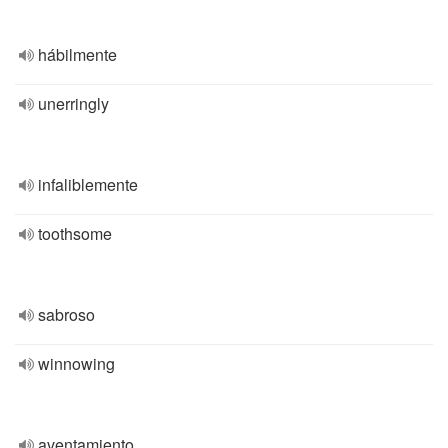
hábilmente
unerringly
infaliblemente
toothsome
sabroso
winnowing
aventamiento