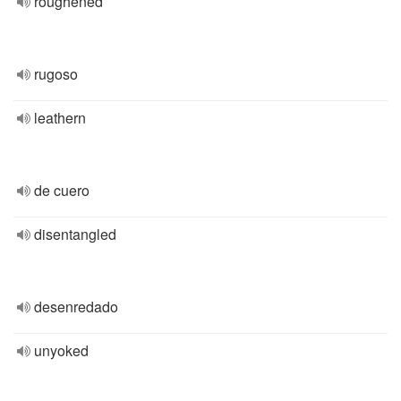
roughened
rugoso
leathern
de cuero
disentangled
desenredado
unyoked