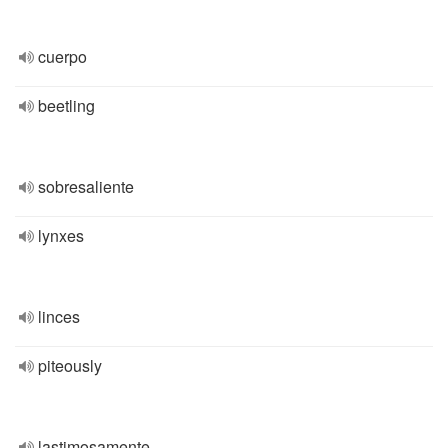
cuerpo
beetling
sobresaliente
lynxes
linces
piteously
lastimosamente