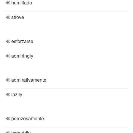
humillado
strove
esforzarse
admiringly
admirativamente
lazily
perezosamente
languidly