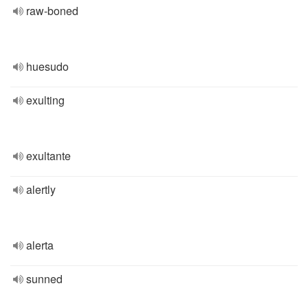
raw-boned
huesudo
exulting
exultante
alertly
alerta
sunned