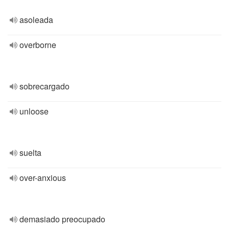
asoleada
overborne
sobrecargado
unloose
suelta
over-anxious
demasiado preocupado