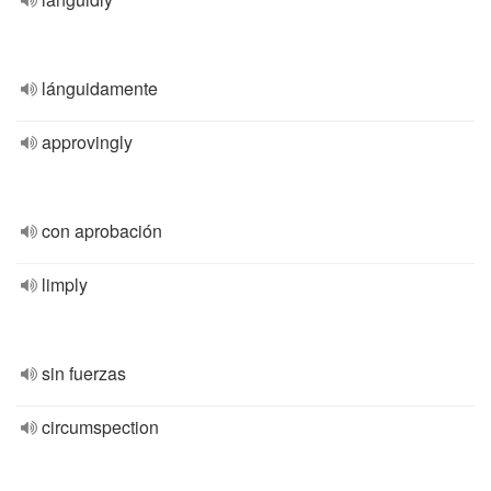
lánguidamente
approvingly
con aprobación
limply
sin fuerzas
circumspection