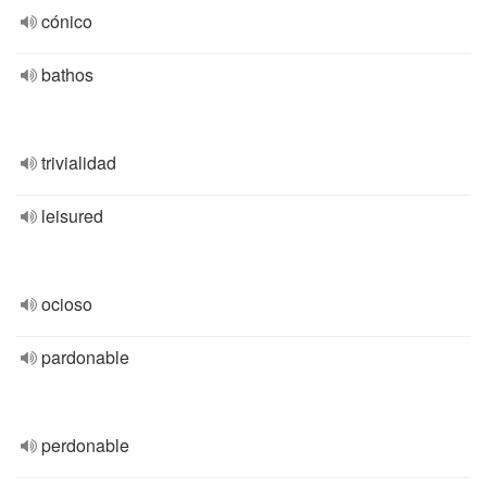
cónico
bathos
trivialidad
leisured
ocioso
pardonable
perdonable