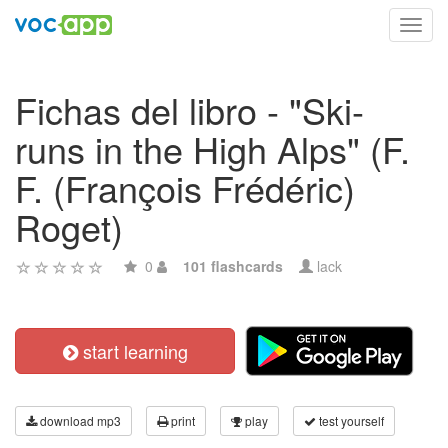
Toggl
navig
Fichas del libro - "Ski-
runs in the High Alps" (F.
F. (François Frédéric)
Roget)
0
101 flashcards
lack
start learning
download mp3
print
play
test yourself