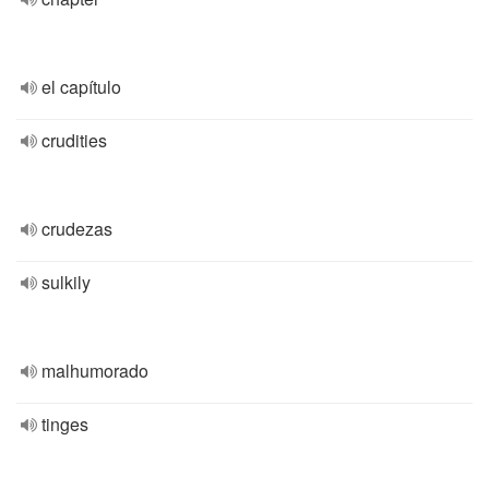
el capítulo
crudities
crudezas
sulkily
malhumorado
tinges