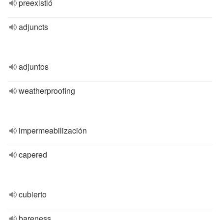
preexistió
adjuncts
adjuntos
weatherproofing
impermeabilización
capered
cubierto
bareness