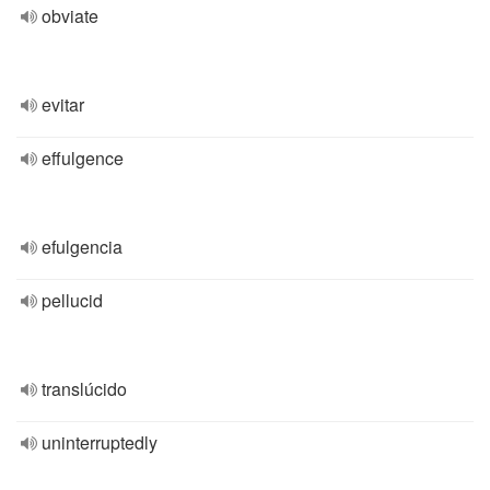
obviate
evitar
effulgence
efulgencia
pellucid
translúcido
uninterruptedly