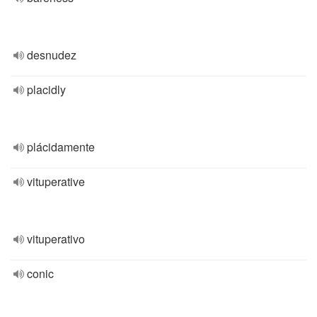
desnudez
placidly
plácidamente
vituperative
vituperativo
conic