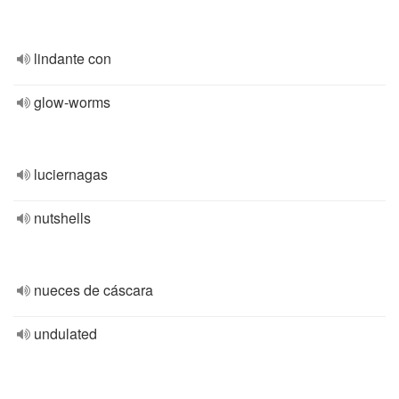
lindante con
glow-worms
luciernagas
nutshells
nueces de cáscara
undulated