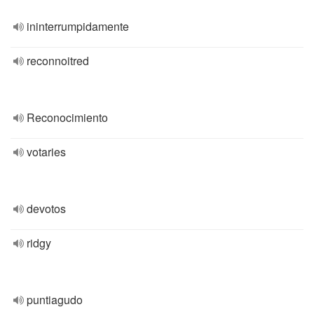
ininterrumpidamente
reconnoitred
Reconocimiento
votaries
devotos
ridgy
puntiagudo