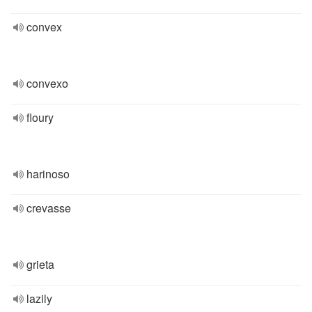
convex
convexo
floury
harinoso
crevasse
grieta
lazily