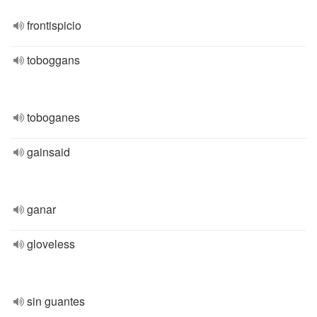
frontispicio
toboggans
toboganes
gainsaid
ganar
gloveless
sin guantes