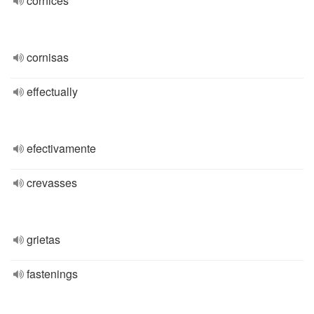
cornices
cornisas
effectually
efectivamente
crevasses
grietas
fastenings