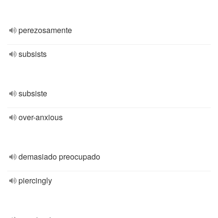
perezosamente
subsists
subsiste
over-anxious
demasiado preocupado
piercingly