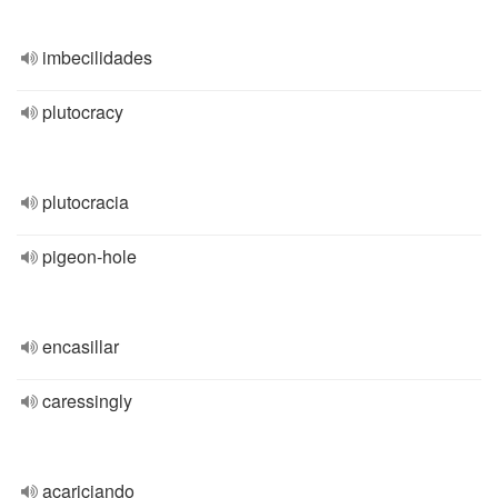
imbecilidades
plutocracy
plutocracia
pigeon-hole
encasillar
caressingly
acariciando