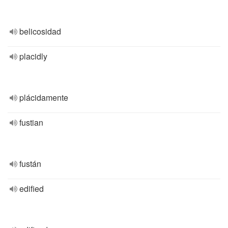
belicosidad
placidly
plácidamente
fustian
fustán
edified