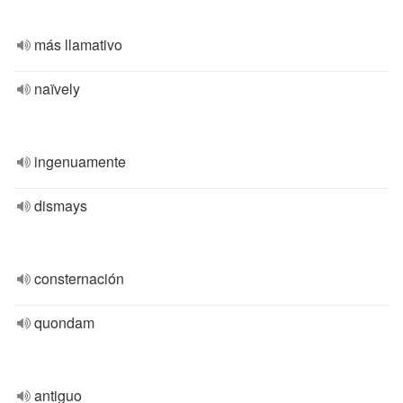
más llamativo
naïvely
ingenuamente
dismays
consternación
quondam
antiguo