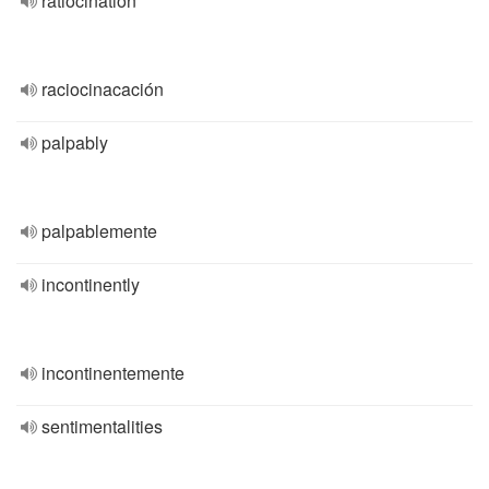
ratiocination
raciocinacación
palpably
palpablemente
incontinently
incontinentemente
sentimentalities