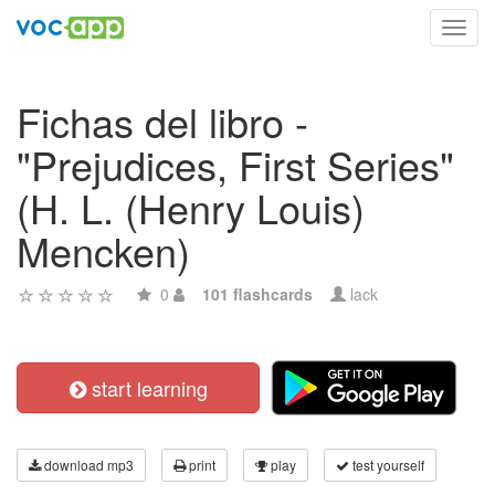
Toggl
navig
Fichas del libro -
"Prejudices, First Series"
(H. L. (Henry Louis)
Mencken)
0
101 flashcards
lack
start learning
download mp3
print
play
test yourself