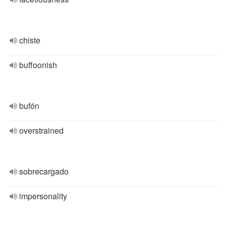
chiste
buffoonish
bufón
overstrained
sobrecargado
impersonality