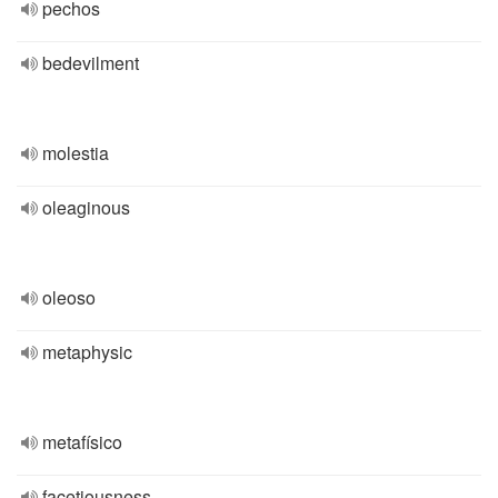
pechos
bedevilment
molestia
oleaginous
oleoso
metaphysic
metafísico
facetiousness