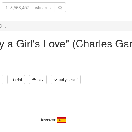
G...
ly a Girl's Love" (Charles Ga
print
play
test yourself
Answer