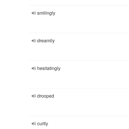
smilingly
dreamily
hesitatingly
drooped
curtly