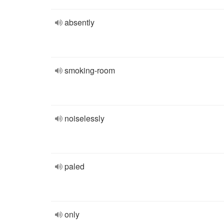
absently
smoking-room
noiselessly
paled
only