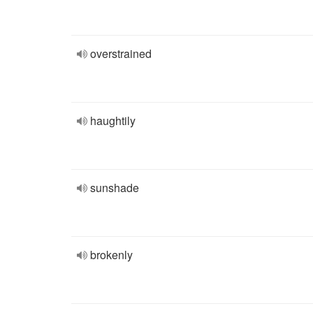
overstrained
haughtily
sunshade
brokenly