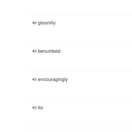
gloomily
benumbed
encouragingly
for