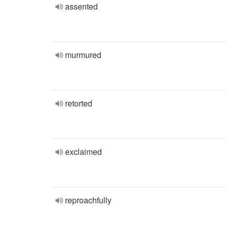
assented
murmured
retorted
exclaimed
reproachfully