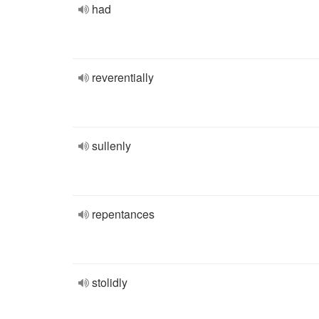
had
reverentially
sullenly
repentances
stolidly