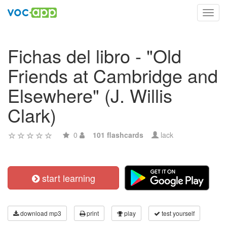
Toggl
navig
Fichas del libro - "Old
Friends at Cambridge and
Elsewhere" (J. Willis
Clark)
0
101 flashcards
lack
start learning
download mp3
print
play
test yourself