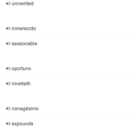
unmerited
inmerecido
seasonable
oportuno
ninetieth
nonagésimo
expounds