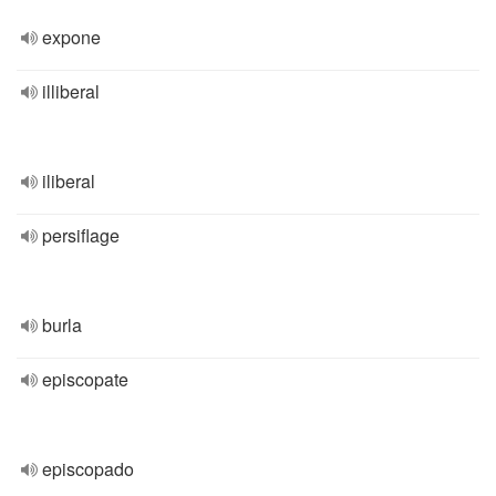
expone
illiberal
iliberal
persiflage
burla
episcopate
episcopado