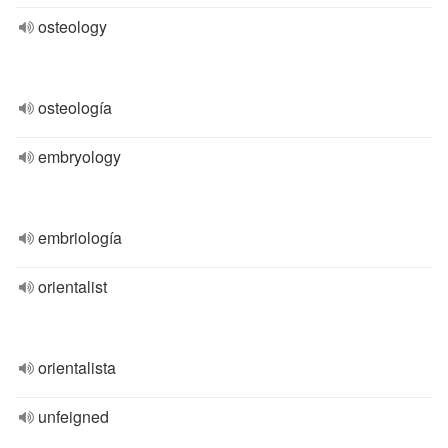
osteology
osteología
embryology
embriología
orientalist
orientalista
unfeigned