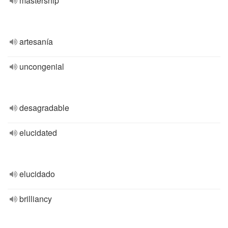
mastership
artesanía
uncongenial
desagradable
elucidated
elucidado
brilliancy