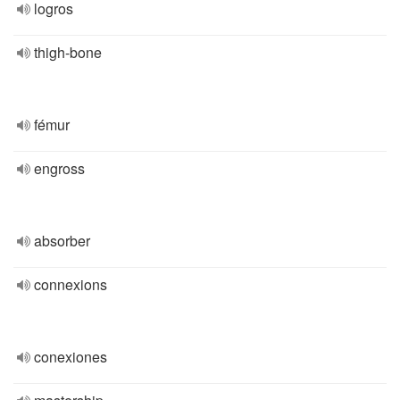
logros
thigh-bone
fémur
engross
absorber
connexions
conexiones