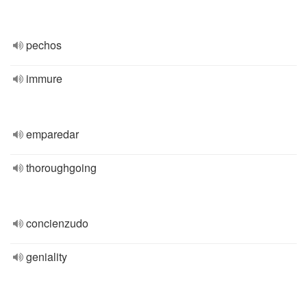
pechos
immure
emparedar
thoroughgoing
concienzudo
geniality